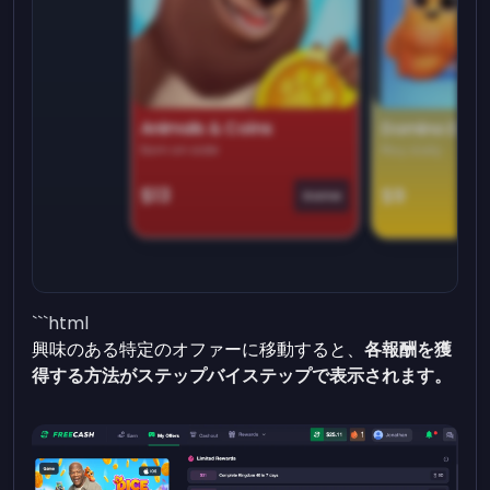
Animals & Coins
Domino Dre
Earn on side
Play daily
$13
$9
Game
```html
興味のある特定のオファーに移動すると、
各報酬を獲
得する方法がステップバイステップで表示されます。