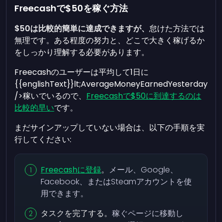
Freecashで$50を稼ぐ方法
$50は比較的簡単に達成できますが、
怠けた方法では
無理です。ある程度の努力と、どこで大きく稼げるか
をしっかり理解する必要があります。
Freecashのユーザーは平均して1日に
{{englishText}}lt;AverageMoneyEarnedYesterday
/>稼いでいるので、
Freecashで$50に到達するのは
比較的早い
です。
まだサインアップしていない場合は、以下の手順を実
行してください:
Freecashに登録
。
メール、Google、
Facebook、またはSteamアカウントを使
用できます。
タスクを完了する。
稼ぐページに移動し