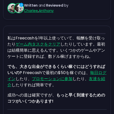
Written
and
Reviewed
by
Charlee
,
Anthony
私はFreecashを1年以上使っていて、報酬を受け取っ
たり
ゲーム内タスクをクリア
したりしています。最初
は結構簡単に思えるんです。いくつかのゲームやアン
ケートに登録すれば、数ドル稼げますからね。
でも、大きな出金ができるくらい稼ぐにはどうすれば
いいの?
Freecashで最初の$50を稼ぐのは、
毎日ログ
イン
したり、
プロモーションに参加
したり、
友達を紹
介
したりすれば簡単です。
成功への道は確実ですが、
もっと早く到達するための
コツがいくつかあります!