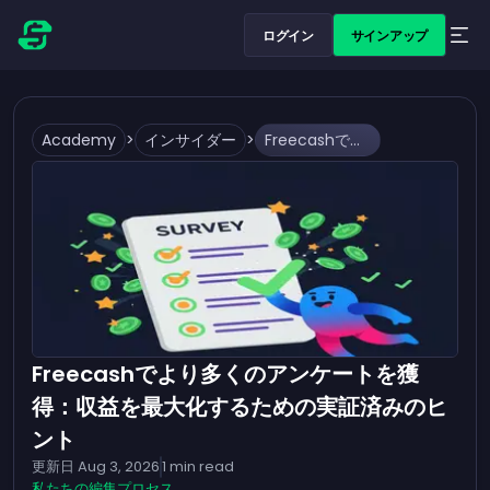
ログイン
サインアップ
Academy
>
インサイダー
>
Freecashでより多くのアンケートを獲得：収益を最大化するための実証済みのヒント
Freecashでより多くのアンケートを獲
得：収益を最大化するための実証済みのヒ
ント
更新日
Aug 3, 2026
1
min read
私たちの編集プロセス