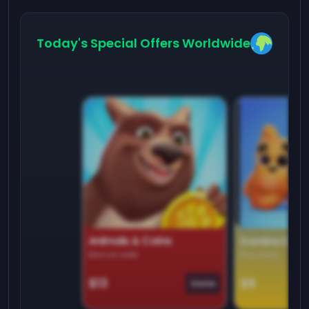
Today's Special Offers Worldwide
Animals & Coins
Domino Dre
Earn on side
Play daily
$13
$9
Game