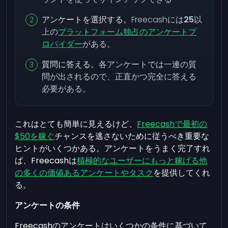
アンケートを選択する。
Freecashには
25
以
上の
プラットフォーム独占のアンケートプ
ロバイダー
がある。
質問に答える。
各アンケートでは一連の質
問が出されるので、正直かつ完全に答える
必要がある。
これはとても簡単に見えるけど、
Freecashで最初の
$50を稼ぐ
チャンスを逃さないために従うべき重要な
ヒントがいくつかある。アンケートをうまく完了すれ
ば、Freecashは
積極的なユーザーにもっと稼げる他
の多くの価値あるアンケートやタスク
を提供してくれ
る。
アンケートの条件
Freecashのアンケートはいくつかの条件に基づいて