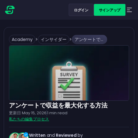
ログイン
サインアップ
Academy
>
インサイダー
>
アンケートで収益を最大化する方法
アンケートで収益を最大化する方法
更新日
May 15, 2026
1
min read
私たちの編集プロセス
Written
and
Reviewed
by