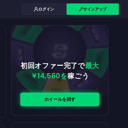
ログイン
サインアップ
$0.10
$5.00
$5.00
$0.10
$0.10
$5.00
初回オファー完了で
最大
￥14,560を
稼ごう
$5.00
$0.10
$100
ホイールを回す