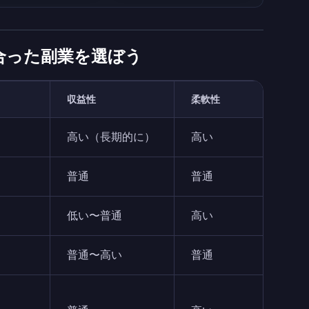
合った副業を選ぼう
収益性
柔軟性
高い（長期的に）
高い
普通
普通
低い〜普通
高い
普通〜高い
普通