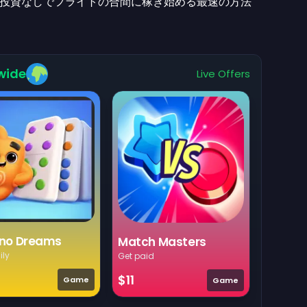
投資なしでフライトの合間に稼ぎ始める最速の方法
wide
Live Offers
no Dreams
Match Masters
ily
Get paid
$11
Game
Game