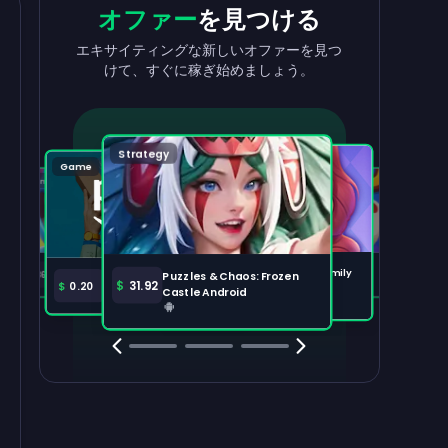
収益を
出金
報酬
を獲得
オファー
を見つける
収益を素早く簡単に引き出せます。
タスクを完了して、残高が増えるのを見
エキサイティングな新しいオファーを見つ
守りましょう。
けて、すぐに稼ぎ始めましょう。
出金する
100,000
Strategy
Puzzle
Game
Game
Tabletop
注目のオファー
すべて表示
Disney Solitaire
Bingo Dice iOS
Merge Help: Warm Family
$
36.97
$
36.02
Puzzles & Chaos: Frozen
Amazon Prime
$
30.00
$
31.92
$
0.20
Android
Castle Android
Clash Royale
Clash Of Clans
Brawl Stars
Coin Mast