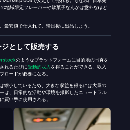
k Marketplaceで安定して売れる。ちなみに日本発
Katの地域限定フレーバーや駄菓子なんかは意外なほど
、最安値で仕入れて、帰国後に出品しよう。
ージとして販売する
erstock
のようなプラットフォームに目的地の写真を
されるたびに
受動的収入
を得ることができる。収入
プロードが必要になる。
場は縮小しているため、大きな収益を得るには大量の
ーは、日常的な活動や環境を撮影したニュートラル
に買い手に使用される。