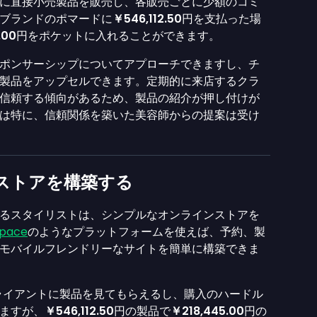
に直接小売製品を販売し、各販売ごとに少額のコミ
ブランドのポマードに
￥546,112.50
円を支払った場
.00
円をポケットに入れることができます。
ポンサーシップについてアプローチできますし、チ
製品をアップセルできます。定期的に来店するクラ
信頼する傾向があるため、製品の紹介が押し付けが
は特に、信頼関係を築いた美容師からの提案は受け
ストアを構築する
るスタイリストは、シンプルなオンラインストアを
space
のようなプラットフォームを使えば、予約、製
モバイルフレンドリーなサイトを簡単に構築できま
ライアントに製品を見てもらえるし、購入のハードル
ますが、
￥546,112.50
円の製品で
￥218,445.00
円の