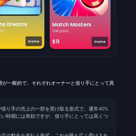
no Dreams
Match Masters
ily
Get paid
$11
Game
Game
態が一般的で、それぞれオーナーと借り手にとって異
が借り手の売上の一部を受け取る形式で、通常40%
ない時期には有効ですが、借り手にとっては高くつ
一定の料金を支払う形式。これが最も広く受け入れ