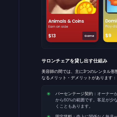
Domi
Animals & Coins
Play da
Earn on side
$9
$13
Game
サロンチェアを貸し出す仕組み
美容師の間では、主に3つのレンタル形
なるメリット・デメリットがあります：
パーセンテージ契約
：オーナー
から60%の範囲です。客足が少
くこともあります。
固定賃料
：売上に関係なく毎月