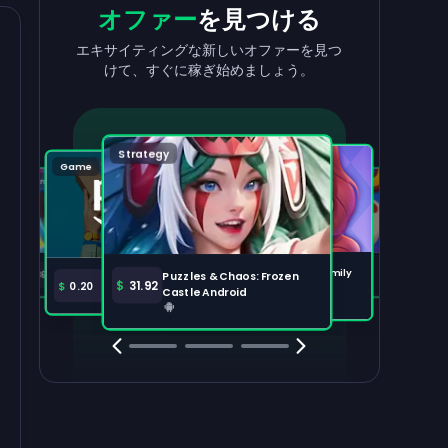
収益を
出金
報酬
を獲得
オファー
を見つける
収益を素早く簡単に引き出せます。
タスクを完了して、残高が増えるのを見
エキサイティングな新しいオファーを見つ
守りましょう。
けて、すぐに稼ぎ始めましょう。
出金する
100,000
Strategy
Puzzle
Game
Game
Tabletop
注目のオファー
すべて表示
Disney Solitaire
Bingo Dice iOS
Merge Help: Warm Family
$
36.97
$
36.02
Puzzles & Chaos: Frozen
Amazon Prime
$
30.00
$
31.92
$
0.20
Android
Castle Android
Clash Royale
Clash Of Clans
Brawl Stars
Coin Mast