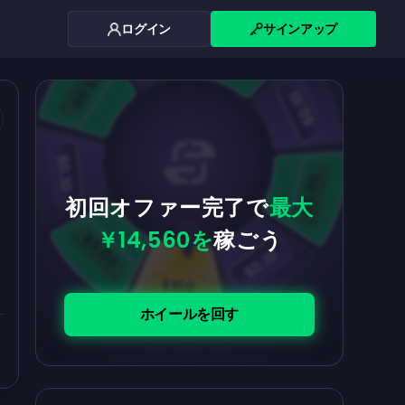
ログイン
サインアップ
$0.10
$5.00
$5.00
$0.10
お
$0.10
$5.00
初回オファー完了で
最大
￥14,560を
稼ごう
$5.00
$0.10
$100
ホイールを回す