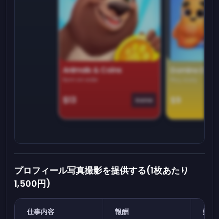
Animals & Coins
Domino Dre
Earn on side
Play daily
$13
$9
Game
プロフィール写真撮影を提供する(1枚あたり
1,500円)
仕事内容
報酬
難易