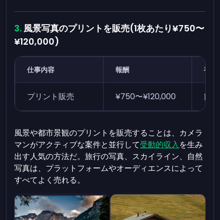
風景写真のプリントを販売(1枚あたり¥750〜
¥120,000)
仕事内容
報酬
初心
プリント販売
¥750〜¥120,000
簡単
風景や都市景観のプリントを販売することは、カメラ
マンがアクティブな案件と並行して
受動的収入
を生み
出す人気の方法だ。旅行の写真、スカイライン、自然
写真は、プラットフォームやオーディエンスによって
すべてよく売れる。