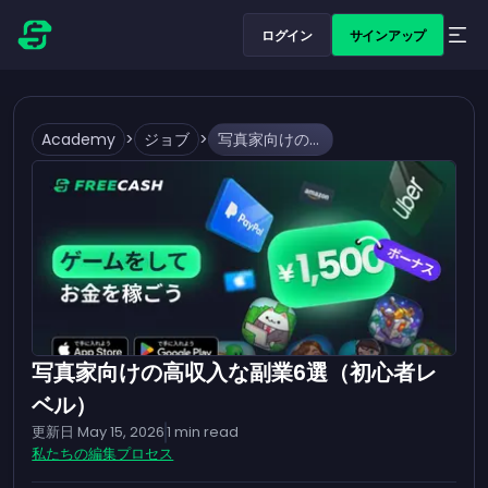
ログイン
サインアップ
Academy
>
ジョブ
>
写真家向けの高収入な副業6選（初心者レベル）
写真家向けの高収入な副業6選（初心者レ
ベル）
更新日
May 15, 2026
1
min read
私たちの編集プロセス