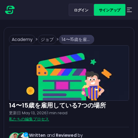
ログイン
サインアップ
Academy
>
ジョブ
>
14〜15歳を雇用している7つの場所
14〜15歳を雇用している7つの場所
更新日
May 13, 2026
1
min read
私たちの編集プロセス
Written
and
Reviewed
by