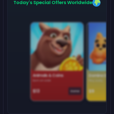
Today's Special Offers Worldwide
Animals & Coins
Domino Dre
Earn on side
Play daily
$13
$9
Game