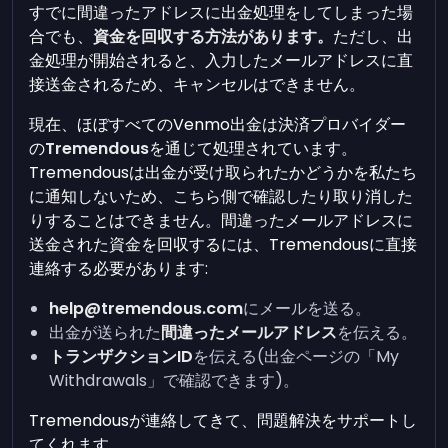
すでに間違ったアドレスに出金処理をしてしまった場
合でも、
資金を回収する方法があります。
ただし、出
金処理が開始されると、入力したメールアドレスに直
接送金されるため、キャンセルはできません。
現在、ほぼすべてのVenmo出金は決済プロバイダー
の
Tremendous
を通じて処理されています。
Tremendousは出金が受け取られたかどうかを私たち
に通知しないため、こちら側で確認したり取り消した
りすることはできません。間違ったメールアドレスに
送金された資金を回収するには、Tremendousに直接
連絡する必要があります:
help@tremendous.com
にメールを送る。
出金が送られた
間違ったメールアドレス
を伝える。
トランザクションID
を伝える(出金ページの「My
Withdrawals」で確認できます)。
Tremendousが連絡してきて、問題解決をサポートし
てくれます。