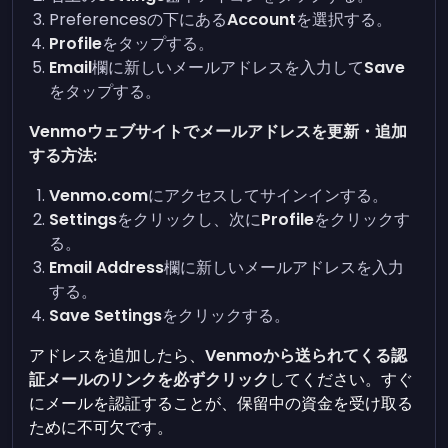
Preferencesの下にある
Account
を選択する。
Profile
をタップする。
Email
欄に新しいメールアドレスを入力して
Save
をタップする。
Venmoウェブサイトでメールアドレスを更新・追加
する方法:
Venmo.com
にアクセスしてサインインする。
Settings
をクリックし、次に
Profile
をクリックす
る。
Email Address
欄に新しいメールアドレスを入力
する。
Save Settings
をクリックする。
アドレスを追加したら、
Venmoから送られてくる認
証メールのリンクを必ずクリック
してください。すぐ
にメールを認証することが、保留中の資金を受け取る
ために不可欠です。