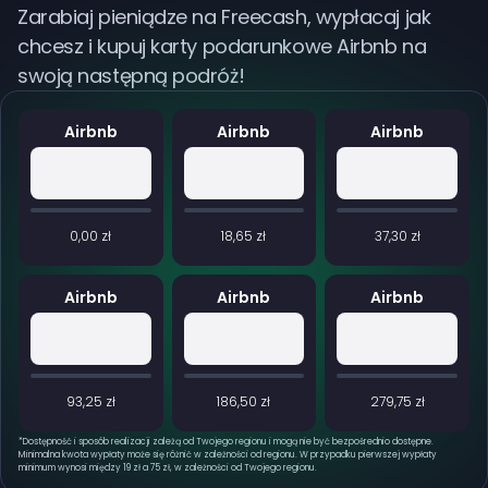
Zarabiaj pieniądze na Freecash, wypłacaj jak
chcesz i kupuj karty podarunkowe Airbnb na
swoją następną podróż!
Airbnb
Airbnb
Airbnb
0,00 zł
18,65 zł
37,30 zł
Airbnb
Airbnb
Airbnb
93,25 zł
186,50 zł
279,75 zł
*
Dostępność i sposób realizacji zależą od Twojego regionu i mogą nie być bezpośrednio dostępne.
Minimalna kwota wypłaty może się różnić w zależności od regionu. W przypadku pierwszej wypłaty
minimum wynosi między 19 zł a 75 zł, w zależności od Twojego regionu.