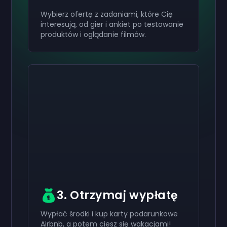
Wybierz ofertę z zadaniami, które Cię
interesują, od gier i ankiet po testowanie
produktów i oglądanie filmów.
Aktywuj swój
Aktywuj swój
Aktywuj swój
200 zł
100 zł
40 zł
Karta
Karta
Karta
now
now
now
podarunkowa
podarunkowa
podarunkowa
Pomyślnie otrzymałeś swój
Pomyślnie otrzymałeś swój
Pomyślnie otrzymałeś swój
200 zł
100 zł
40 zł
kartę
kartę
kartę
podarunkową. Użyj jej na swoim koncie.
podarunkową. Użyj jej na swoim koncie.
podarunkową. Użyj jej na swoim koncie.
3. Otrzymaj wypłatę
Wypłać środki i kup karty podarunkowe
Airbnb, a potem ciesz się wakacjami!