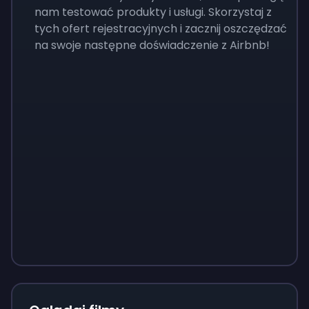
nam testować produkty i usługi. Skorzystaj z
tych ofert rejestracyjnych i zacznij oszczędzać
na swoje następne doświadczenie z Airbnb!
Sign up
Sign up
Sign up
37 zł
3,73 zł
13 zł