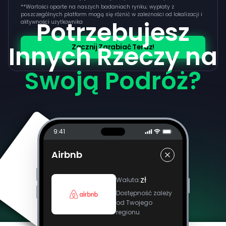
**
Wartości oparte na naszych badaniach rynku; wypłaty z
poszczególnych platform mogą się różnić w zależności od lokalizacji i
Potrzebujesz
aktywności użytkownika
Innych Rzeczy na
Zacznij Zarabiać Teraz!
Swoją Podróż?
9:41
Airbnb
zł
Waluta
:
Dostępność zależy
od Twojego
regionu