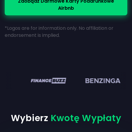
Zdobądź Darmowe Karty Podarunkowe
Airbnb
*Logos are for information only. No affiliation or
endorsement is implied.
n
Wybierz
Kwotę Wypłaty