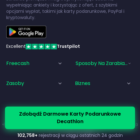
wypełniając ankiety i korzystając z ofert, z szybkimi
opcjami wypłat, takimi jak karty podarunkowe, PayPal i
kryptowaluty.
Excellent
Trustpilot
Freecash
Sposoby Na Zarabianie Pi
Zasoby
Biznes
Zdobądź Darmowe Karty Podarunkowe
© Freecash
2026
•
Warunki korzystania z usługi
Decathlon
•
Polityka Prywatności
•
Polityka plików cookie
•
Stopka redakcyjna
102,758
+
rejestracji w ciągu ostatnich 24 godzin