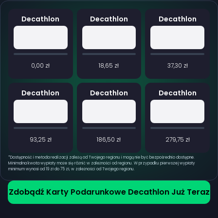
Decathlon
Decathlon
Decathlon
0,00 zł
18,65 zł
37,30 zł
Decathlon
Decathlon
Decathlon
93,25 zł
186,50 zł
279,75 zł
*
Dostępność i metoda realizacji zależą od Twojego regionu i mogą nie być bezpośrednio dostępne.
Minimalna kwota wypłaty może się różnić w zależności od regionu. W przypadku pierwszej wypłaty
minimum wynosi od 19 zł do 75 zł, w zależności od Twojego regionu.
Zdobądź Karty Podarunkowe Decathlon Już Teraz