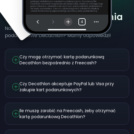
podlegać dodatkowym warunkom ustalonym przez wystawcę. Nie
można ich wymienić na gotówkę ani odsprzedać, chyba że wymaga tego
prawo. Utracone, skradzione lub użyte bez autoryzacji karty podarunkowe
nie będą wymieniane. Zawsze sprawdzaj pełne warunki na oficjalnej
stronie internetowej odpowiedniego dostawcy karty podarunkowej.
Często zadawane pytania
4
Nadal nie wiesz, jak zdobyć darmowe karty
podarunkowe Decathlon? Mamy odpowiedzi!
Czy mogę otrzymać kartę podarunkową
Decathlon bezpośrednio z Freecash?
Czy Decathlon akceptuje PayPal lub Visa przy
zakupie kart podarunkowych?
Ile muszę zarobić na Freecash, żeby otrzymać
kartę podarunkową Decathlon?