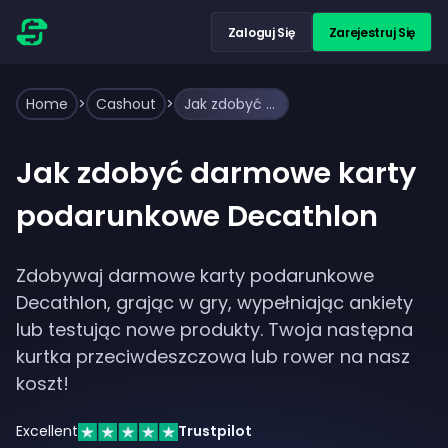
Zaloguj Się
Zarejestruj Się
Home
>
Cashout
>
Jak zdobyć darmowe karty podarunkowe Decathlon
Jak zdobyć darmowe karty
podarunkowe Decathlon
Zdobywaj darmowe karty podarunkowe
Decathlon, grając w gry, wypełniając ankiety
lub testując nowe produkty. Twoja następna
kurtka przeciwdeszczowa lub rower na nasz
koszt!
Excellent
Trustpilot