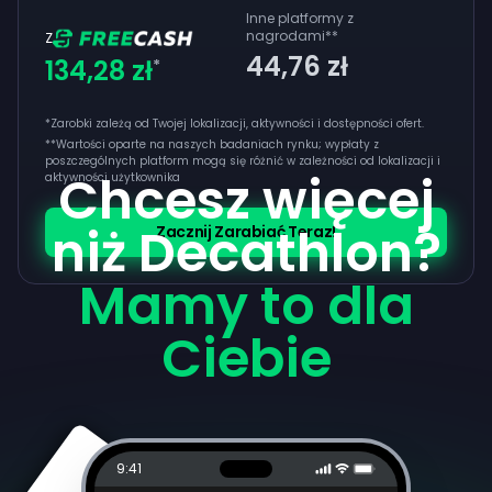
Inne platformy z
nagrodami
**
Z
44,76 zł
134,28 zł
*
*Zarobki zależą od Twojej lokalizacji, aktywności i dostępności ofert.
**
Wartości oparte na naszych badaniach rynku; wypłaty z
poszczególnych platform mogą się różnić w zależności od lokalizacji i
Chcesz więcej
aktywności użytkownika
niż Decathlon?
Zacznij Zarabiać Teraz!
Mamy to dla
Ciebie
9:41