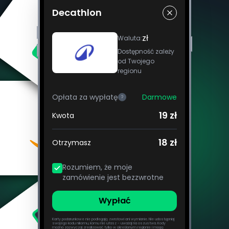
Decathlon
zł
Waluta
:
Dostępność zależy
od Twojego
regionu
Opłata za wypłatę
Darmowe
?
19 zł
Kwota
18 zł
Otrzymasz
Rozumiem, że moje
zamówienie jest bezzwrotne
Wypłać
Karty podarunkowe nie podlegają zwrotowi ani wymianie. Nie udostępniaj
swojego kodu nikomu, komu nie ufasz - uważaj na oszustwa. Kody
można zazwyczaj zrealizować tylko w określonym regionie i mogą