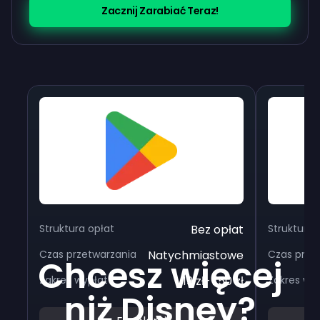
Zacznij Zarabiać Teraz!
Struktura opłat
Bez opłat
Struktura 
Czas przetwarzania
Natychmiastowe
Czas prze
Chcesz więcej
Zakres wypłat
19 zł-750 zł
Zakres wy
niż Disney?