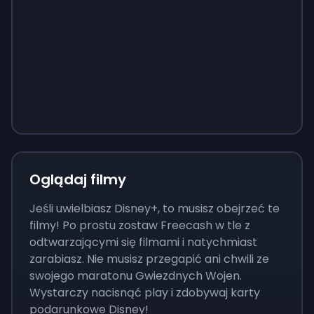
Sign up
Sign up
Sign up
37 zł
3,73 zł
13 zł
Oglądaj filmy
Jeśli uwielbiasz Disney+, to musisz obejrzeć te
filmy! Po prostu zostaw Freecash w tle z
odtwarzającymi się filmami i natychmiast
zarabiasz. Nie musisz przegapić ani chwili ze
swojego maratonu Gwiezdnych Wojen.
Wystarczy nacisnąć play i zdobywaj karty
podarunkowe Disney!