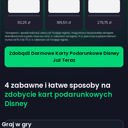
93,25 zł
186,50 zł
279,75 zł
*
Dostępność i sposób realizacji zależą od Twojego regionu i mogą nie być bezpośrednio dostępne.
Minimalna kwota wypłaty może się różnić w zależności od regionu. Przy pierwszej wypłacie minimum
wynosi od 19 zł do 75 zł, w zależności od Twojego regionu.
Zdobądź Darmowe Karty Podarunkowe Disney
Już Teraz
4 zabawne i łatwe sposoby na
zdobycie kart podarunkowych
Disney
Graj w gry