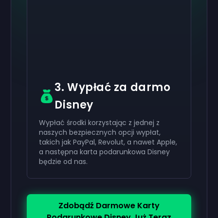
Aktywuj swój
Aktywuj swój
Aktywuj swój
200 zł
100 zł
40 zł
Karta
Karta
Karta
now
now
now
podarunkowa
podarunkowa
podarunkowa
Pomyślnie otrzymałeś swój
Pomyślnie otrzymałeś swój
Pomyślnie otrzymałeś swój
200 zł
100 zł
40 zł
kartę
kartę
kartę
podarunkową. Użyj jej na swoim koncie.
podarunkową. Użyj jej na swoim koncie.
podarunkową. Użyj jej na swoim koncie.
3. Wypłać za darmo
Disney
Wypłać środki korzystając z jednej z
naszych bezpiecznych opcji wypłat,
takich jak PayPal, Revolut, a nawet Apple,
a następna karta podarunkowa Disney
będzie od nas.
Zdobądź Darmowe Karty
Podarunkowe Disney Już Teraz