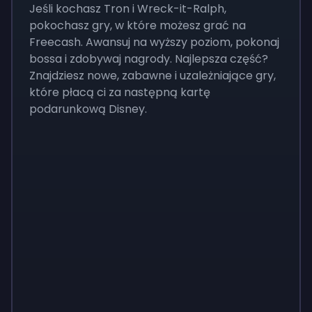
Jeśli kochasz Tron i Wreck-it-Ralph,
pokochasz gry, w które możesz grać na
Freecash. Awansuj na wyższy poziom, pokonaj
bossa i zdobywaj nagrody. Najlepsza część?
Znajdziesz nowe, zabawne i uzależniające gry,
które płacą ci za następną kartę
podarunkową Disney.
Monopoly
$
215