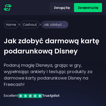
Zaloguj Się
Zarejestruj Się
Home
>
Cashout
>
Jak zdobyć darmową kartę podarunkową Disney
Jak zdobyć darmową kartę
podarunkową Disney
Podaruj magię Disneya, grając w gry,
wypełniając ankiety i testując produkty za
darmowe karty podarunkowe Disney na
Freecash!
Excellent
Trustpilot