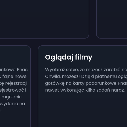
Monopoly Go!
Uno
$
215
$
10
Oglądaj filmy
runkowe Fnac
Wyobraź sobie, że możesz zarobić na
c fajne nowe
Chwila, możesz! Dzięki płatnemu ogl
ę rejestracji
gotówkę na karty podarunkowe Fnac
ejestrować i
nawet wykonując kilka zadań naraz.
 mgnieniu
 wydania na
y!