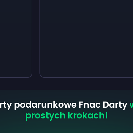
Sign up
Sign up
13 zł
18 zł
rty podarunkowe Fnac Darty
w
prostych krokach!