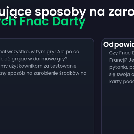
ujące sposoby na zaro
ch Fnac Darty
Odpowia
al wszystko, w tym gry! Ale po co
Czy Fnac D
abiać grając w darmowe gry?
Francji? J
cimy użytkownikom za testowanie
pytania, p
tny sposób na zarobienie środków na
się swoją o
karty poda