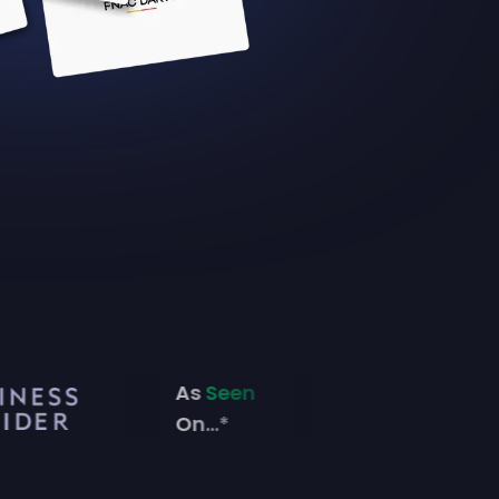
As
Seen
On...*