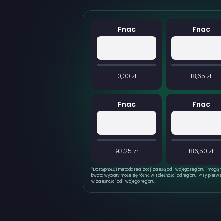
Fnac
Fnac
0,00 zł
18,65 zł
Fnac
Fnac
93,25 zł
186,50 zł
*
Dostępność i metoda realizacji zależą od Twojego regionu i mogą 
kwota wypłaty może się różnić w zależności od regionu. Przy pierws
w zależności od Twojego regionu.