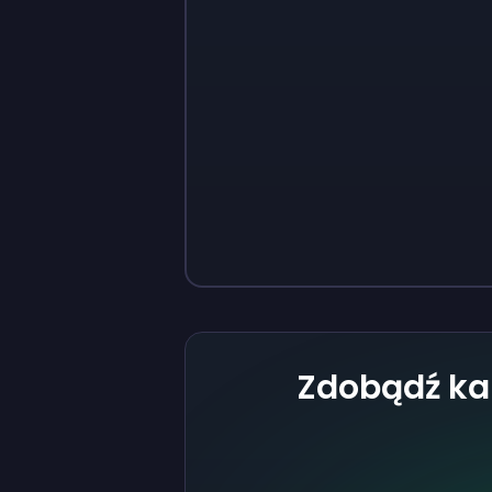
Sign up
Sign up
37 zł
3,73 zł
Zdobądź ka