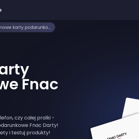
a
Jak zdobyć darmowe karty podarunkowe Fnac Darty
arty
we Fnac
fon, czy całej pralki -
odarunkowe Fnac Darty!
ety i testuj produkty!