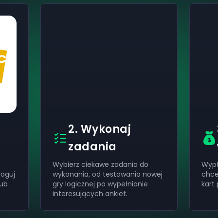
2. Wykonaj
zadania
Wybierz ciekawe zadania do
Wypł
loguj
wykonania, od testowania nowej
chce
lub
gry logicznej po wypełnianie
kart
interesujących ankiet.