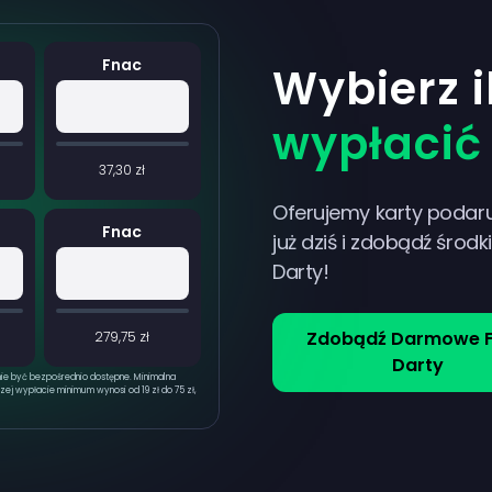
Fnac
Wybierz i
wypłacić
37,30 zł
Oferujemy karty podaru
Fnac
już dziś i zdobądź środ
Darty!
Zdobądź Darmowe 
279,75 zł
Darty
nie być bezpośrednio dostępne. Minimalna
zej wypłacie minimum wynosi od 19 zł do 75 zł,