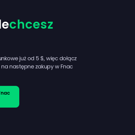
le
chcesz
nkowe już od 5 $, więc dołącz
ki na następne zakupy w Fnac
Fnac