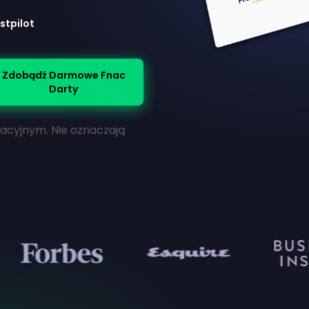
stpilot
Zdobądź Darmowe Fnac
Darty
macyjnym. Nie oznaczają