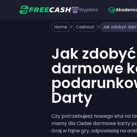
Wypłata
Akademi
Home
>
Cashout
>
Jak zdobyć
darmowe k
podarunko
Darty
Czy potrzebujesz nowego etui na tele
mamy dla Ciebie darmowe karty p
Graj w fajne gry, odpowiadaj na anki