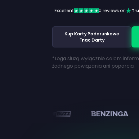
Excellent
0
reviews on
Tru
Kup Karty Podarunkowe
Fnac Darty
*Loga służą wyłącznie celom infor
żadnego powiązania ani poparcia.
en