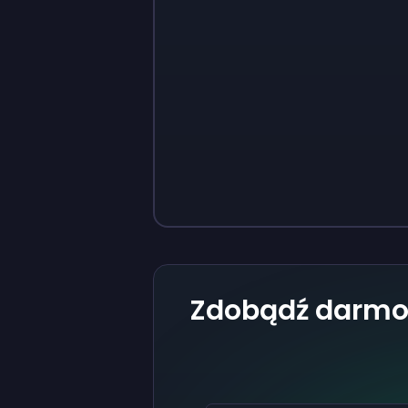
Sign up
Sign up
37 zł
3,73 zł
Zdobądź darmo