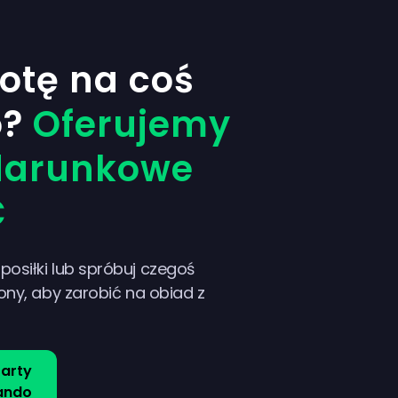
otę na coś
o?
Oferujemy
darunkowe
€
osiłki lub spróbuj czegoś
ony, aby zarobić na obiad z
arty
ando