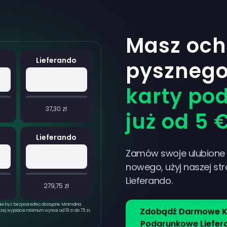
Masz och
Lieferando
pyszneg
karty po
37,30 zł
już od 5 
Lieferando
Zamów swoje ulubione p
nowego, użyj naszej str
Lieferando.
279,75 zł
nie być bezpośrednio dostępne. Minimalna
Zdobądź Darmowe K
zej wypłacie minimum wynosi od 19 zł do 75 zł,
Podarunkowe Liefer