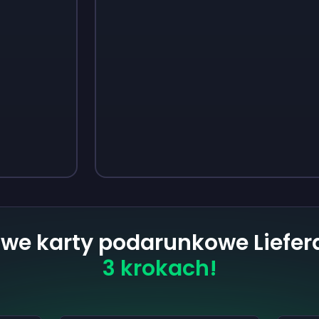
Sign up
Sign up
13 zł
18 zł
we karty podarunkowe Liefe
3 krokach!