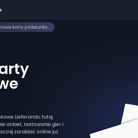
a
Jak zdobyć darmowe karty podarunkowe Lieferando
arty
we
owe Lieferando tutaj.
 ankiet, testowanie gier i
cznij zarabiać online już