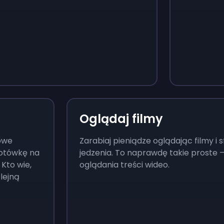
Monopoly Go!
Uno
$
215
$
10
Oglądaj filmy
nowe
Zarabiaj pieniądze oglądając filmy i
 gotówkę na
jedzenia. To naprawdę takie proste 
Kto wie,
oglądania treści wideo.
lejną