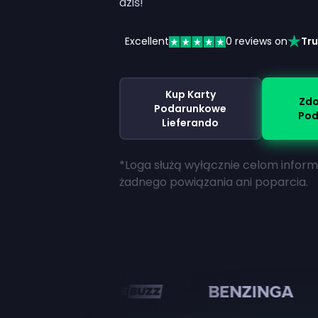
dziś!
Excellent
0
reviews on
Tru
Kup Karty
Zdo
Podarunkowe
Pod
Lieferando
*Loga służą wyłącznie celom infor
żadnego powiązania ani poparcia.
n