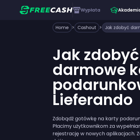
Wypłata
Akademi
Home
>
Cashout
>
Jak zdobyć
darmowe k
podarunko
Lieferando
Zdobądź gotówkę na karty podarunk
Płacimy użytkownikom za wypełnianie
rejestrację w nowych aplikacjach. Za