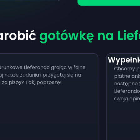
arobić
gotówkę na Lie
Wypełni
arunkowe Lieferando grając w fajne
Chcemy po
j nasze zadania i przygotuj się na
płatne ank
 za pizzę? Tak, poproszę!
następne 
Lieferando.
swoją opi