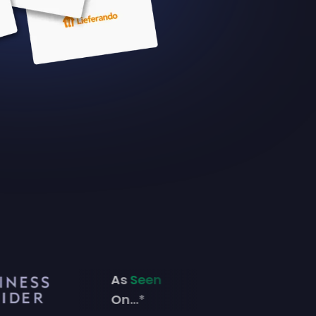
As
Seen
On...*