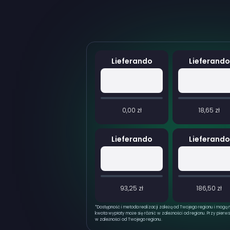
Lieferando
Lieferando
0,00 zł
18,65 zł
Lieferando
Lieferando
93,25 zł
186,50 zł
*
Dostępność i metoda realizacji zależą od Twojego regionu i mogą 
kwota wypłaty może się różnić w zależności od regionu. Przy pierws
w zależności od Twojego regionu.