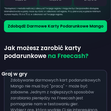
*
Dostępność i metoda realizacji zależą od Twojego regionu i mogą nie być bezpośrednio dostępne.
Minimalna kwota wypłaty może się różnić w zależności od regionu. Przy pierwszej wypłacie minimum
wynosi między 19 zł a 75 zł, w zależności od Twojego regionu.
Zdobądź Darmowe Karty Podarunkowe Mango
Jak możesz zarobić karty
podarunkowe
na Freecash?
Graj w gry
Zdobywanie darmowych kart podarunkowych
Mango nie musi być "pracą" - może być
zabawne. Jednym z najlepszych sposobów
zarabiania pieniędzy na Freecash jest
pomaganie nam w testowaniu gier.
Wybierz grę, która wydaje Ci się interesująca,