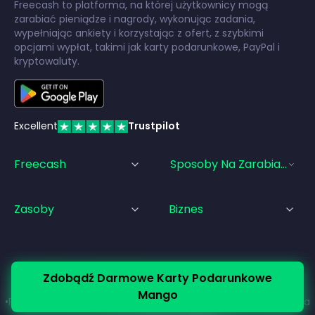
Freecash to platforma, na której użytkownicy mogą
zarabiać pieniądze i nagrody, wykonując zadania,
wypełniając ankiety i korzystając z ofert, z szybkimi
opcjami wypłat, takimi jak karty podarunkowe, PayPal i
kryptowaluty.
Excellent
Trustpilot
Freecash
Sposoby Na Zarabianie Pi
Zasoby
Biznes
Zdobądź Darmowe Karty Podarunkowe
© Freecash
2026
•
Warunki korzystania z usługi
Mango
•
Polityka Prywatności
•
Polityka plików cookie
•
Stopka redakcyjna