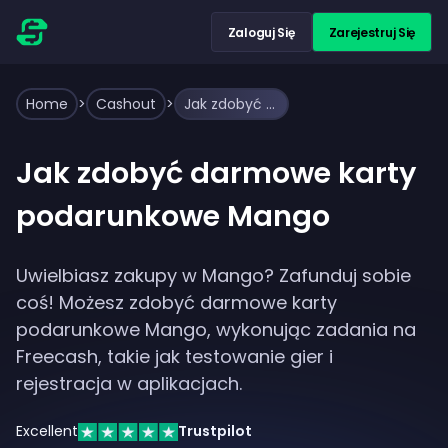
Zaloguj Się
Zarejestruj Się
Home
>
Cashout
>
Jak zdobyć darmowe karty podarunkowe Mango
Jak zdobyć darmowe karty
podarunkowe Mango
Uwielbiasz zakupy w Mango? Zafunduj sobie
coś! Możesz zdobyć darmowe karty
podarunkowe Mango, wykonując zadania na
Freecash, takie jak testowanie gier i
rejestracja w aplikacjach.
Excellent
Trustpilot