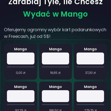
Zarabiaj Tyle, ile Chcesz
Wydać w Mango
Oferujemy ogromny wybór kart podarunkowych
w Freecash, już od 5$!
Mango
Mango
Mango
0,00 zł
18,65 zł
37,30 zł
Mango
Mango
Mango
93,25 zł
186,50 zł
279,75 zł