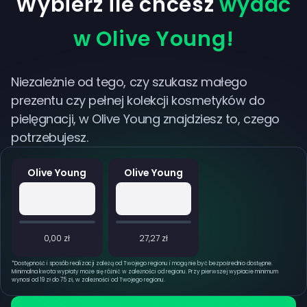
Wybierz ile chcesz
wydać
w Olive Young!
Niezależnie od tego, czy szukasz małego
prezentu czy pełnej kolekcji kosmetyków do
pielęgnacji, w Olive Young znajdziesz to, czego
potrzebujesz.
Olive Young
Olive Young
0,00 zł
27,27 zł
*
Dostępność i sposób realizacji zależą od Twojego regionu i mogą nie być bezpośrednio dostępne.
Minimalna kwota wypłaty może się różnić w zależności od regionu. Przy pierwszej wypłacie minimum
wynosi od 19 zł do 75 zł, w zależności od Twojego regionu.