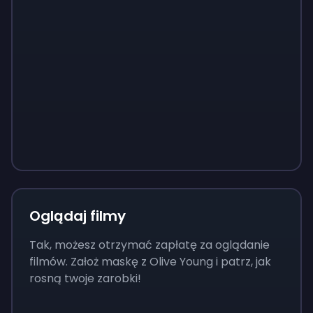
Sign up
Sign up
Sign up
37 zł
3,73 zł
13 zł
Oglądaj filmy
Tak, możesz otrzymać zapłatę za oglądanie
filmów. Założ maskę z Olive Young i patrz, jak
rosną twoje zarobki!