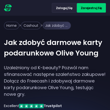
Zaloguj Się
Zarejestruj Się
Home
>
Cashout
>
Jak zdobyć darmowe karty podarunkowe Olive Young
Jak zdobyć darmowe karty
podarunkowe Olive Young
Uzależniony od K-beauty? Pozwól nam
sfinansować następne szaleństwo zakupowe!
Dołącz do Freecash i zdobywaj darmowe
karty podarunkowe Olive Young, testując
nowe gry.
Excellent
Trustpilot