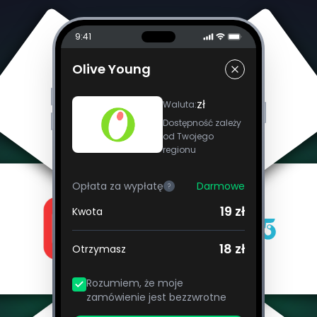
9:41
Olive Young
zł
Waluta
:
Dostępność zależy
od Twojego
regionu
Opłata za wypłatę
Darmowe
?
19 zł
Kwota
18 zł
Otrzymasz
Rozumiem, że moje
zamówienie jest bezzwrotne