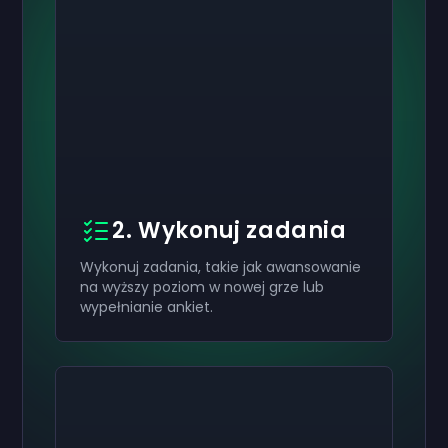
2. Wykonuj zadania
Wykonuj zadania, takie jak awansowanie
na wyższy poziom w nowej grze lub
wypełnianie ankiet.
Aktywuj swój
Aktywuj swój
Aktywuj swój
200 zł
100 zł
40 zł
Karta
Karta
Karta