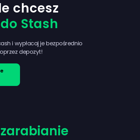
le chcesz
 do Stash
cash i wypłacaj je bezpośrednio
poprzez depozyt!
we
a
zarabianie