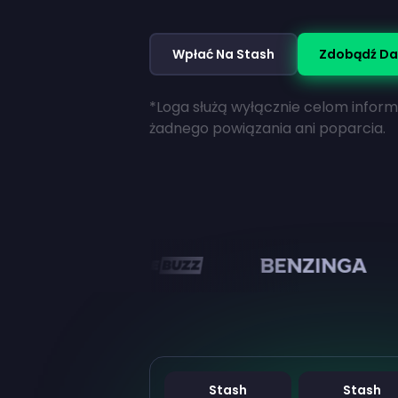
Wpłać Na Stash
Zdobądź Da
*Loga służą wyłącznie celom infor
żadnego powiązania ani poparcia.
en
Stash
Stash