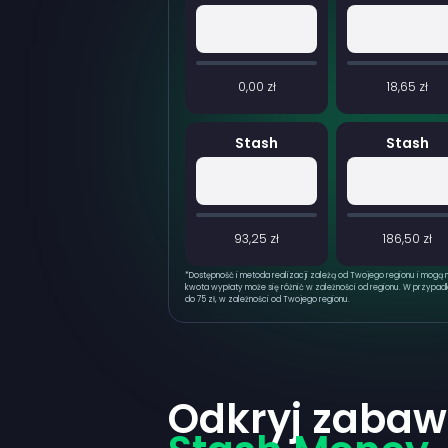
0,00 zł
18,65 zł
Stash
Stash
93,25 zł
186,50 zł
*
Dostępność i metoda realizacji zależą od Twojego regionu i mogą 
kwota wypłaty może się różnić w zależności od regionu. W przypad
do 75 zł, w zależności od Twojego regionu.
Odkryj zabaw