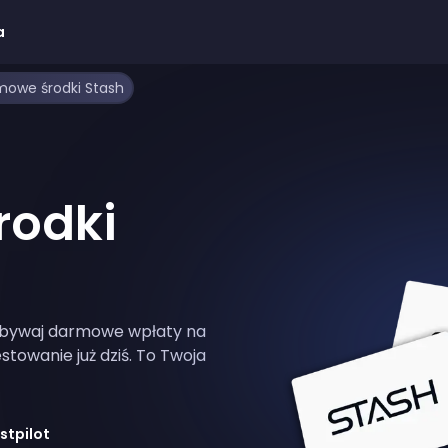
a
mowe środki Stash
rodki
dobywaj darmowe wpłaty na
stowanie już dziś. To Twoja
stpilot