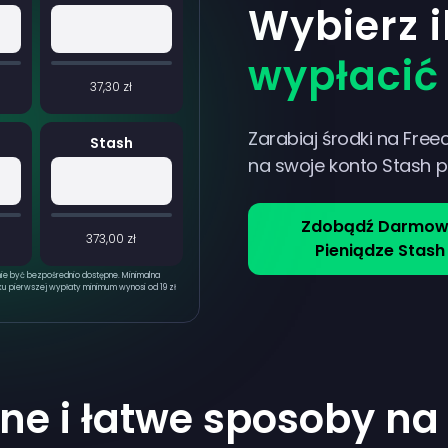
Wybierz i
wypłacić
37,30 zł
Zarabiaj środki na Free
Stash
na swoje konto Stash 
Zdobądź Darmo
373,00 zł
Pieniądze Stash
nie być bezpośrednio dostępne. Minimalna
ku pierwszej wypłaty minimum wynosi od 19 zł
ne i łatwe sposoby n