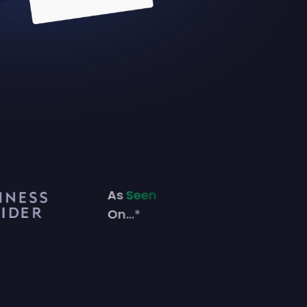
As
Seen
On...*