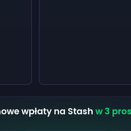
Sign up
Sign up
13 zł
18 zł
mowe wpłaty na Stash
w 3 pro