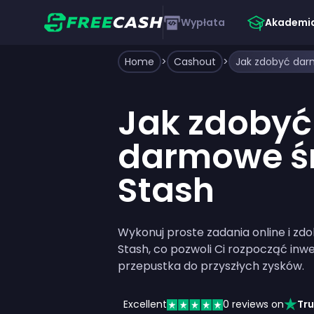
Wypłata
Akademi
Home
>
Cashout
>
Jak zdobyć dar
Jak zdobyć
darmowe ś
Stash
Wykonuj proste zadania online i z
Stash, co pozwoli Ci rozpocząć inwe
przepustka do przyszłych zysków.
Excellent
0
reviews on
Tru