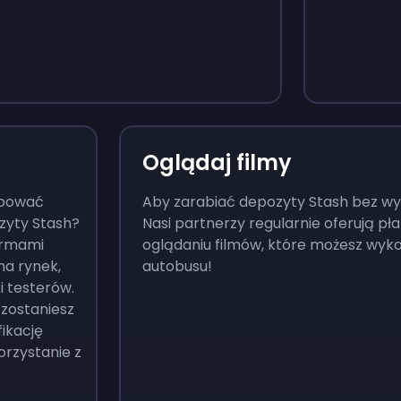
Monopoly Go!
Uno
$
215
$
10
Oglądaj filmy
óbować
Aby zarabiać depozyty Stash bez wysi
zyty Stash?
Nasi partnerzy regularnie oferują pł
irmami
oglądaniu filmów, które możesz wyko
na rynek,
autobusu!
i testerów.
 zostaniesz
fikację
orzystanie z