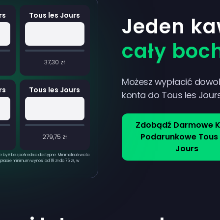
rs
Tous les Jours
Jeden ka
cały boc
37,30 zł
Możesz wypłacić dowol
rs
Tous les Jours
konta do Tous les Jour
Zdobądź Darmowe K
Podarunkowe Tous 
279,75 zł
Jours
ie być bezpośrednio dostępne. Minimalna kwota
płacie minimum wynosi od 19 zł do 75 zł, w