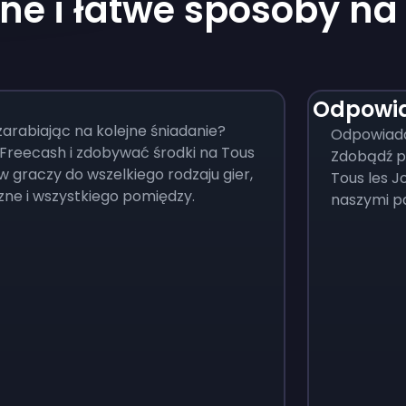
ne i łatwe sposoby n
Odpowia
zarabiając na kolejne śniadanie?
Odpowiadaj
Freecash i zdobywać środki na Tous
Zdobądź p
w graczy do wszelkiego rodzaju gier,
Tous les Jo
zne i wszystkiego pomiędzy.
naszymi p