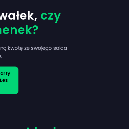
wałek,
czy
henek?
ną kwotę ze swojego salda
s.
arty
Les