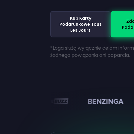
Kup Karty
Zdo
Podarunkowe Tous
Podar
Les Jours
*Loga służą wyłącznie celom infor
żadnego powiązania ani poparcia.
n