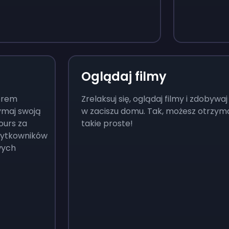
Monopoly Go!
Uno
$
215
$
10
Oglądaj filmy
terem
Zrelaksuj się, oglądaj filmy i zdobyw
ymaj swoją
w zaciszu domu. Tak, możesz otrzyma
ours za
takie proste!
żytkowników
wych