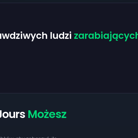
awdziwych ludzi
zarabiającyc
 Jours
Możesz