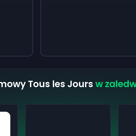
Sign up
Sign up
13 zł
18 zł
mowy Tous les Jours
w zaledw