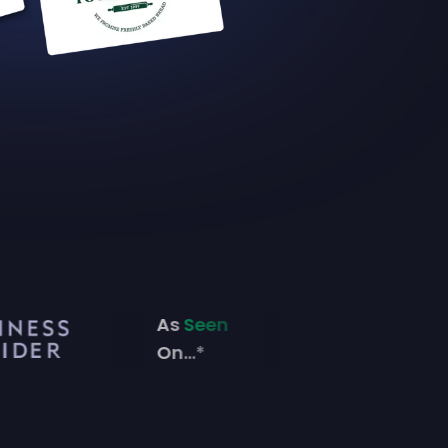
As
Seen
On...*