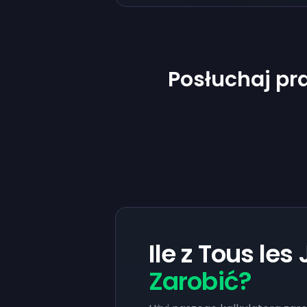
Posłuchaj pr
Ile z Tous les
Zarobić?