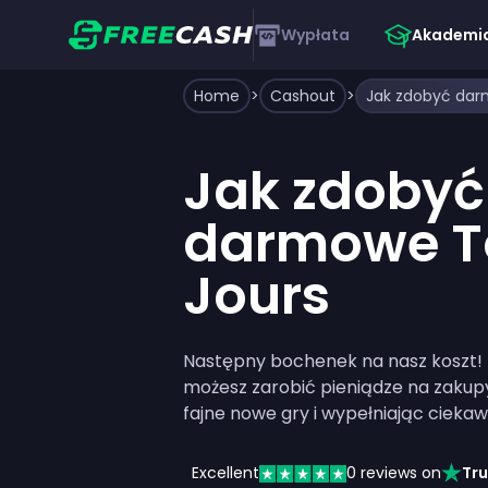
Wypłata
Akademi
Home
>
Cashout
>
Jak zdobyć dar
Jak zdobyć
darmowe To
Jours
Następny bochenek na nasz koszt! 
możesz zarobić pieniądze na zakupy
fajne nowe gry i wypełniając ciekaw
Excellent
0
reviews on
Tru