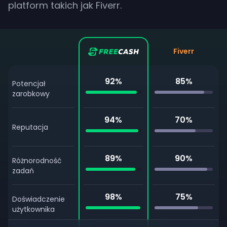
platform takich jak Fiverr.
Fiverr
92
%
85
%
Potencjał
zarobkowy
94
%
70
%
Reputacja
89
%
90
%
Różnorodność
zadań
98
%
75
%
Doświadczenie
użytkownika