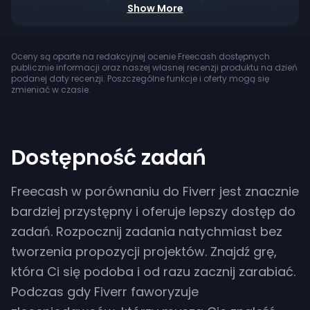
Show More
Wsparcie przez
czat na żywo
Aplikacja
Oceny są oparte na redakcyjnej ocenie Freecash dostępnych
mobilna
publicznie informacji oraz naszej własnej recenzji produktu na dzień
podanej daty recenzji. Poszczególne funkcje i oferty mogą się
Bonus za
zmieniać w czasie.
Rejestrację
Wypłata PayPal
Dostępność zadań
Wypłata
kryptowalut
Freecash w porównaniu do Fiverr jest znacznie
Przelew
bardziej przystępny i oferuje lepszy dostęp do
bankowy
zadań. Rozpocznij zadania natychmiast bez
tworzenia propozycji projektów. Znajdź grę,
Min. wypłata
która Ci się podoba i od razu zacznij zarabiać.
Podczas gdy Fiverr faworyzuje