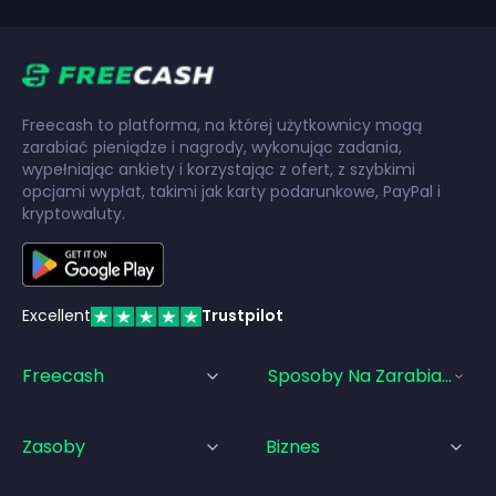
Freecash to platforma, na której użytkownicy mogą
zarabiać pieniądze i nagrody, wykonując zadania,
wypełniając ankiety i korzystając z ofert, z szybkimi
opcjami wypłat, takimi jak karty podarunkowe, PayPal i
kryptowaluty.
Excellent
Trustpilot
Freecash
Sposoby Na Zarabianie Pi
Zasoby
Biznes