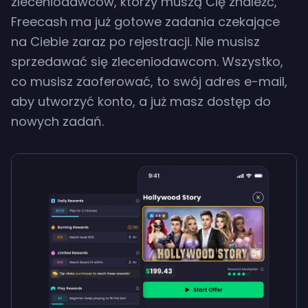
zleceniodawców, którzy muszą Cię znaleźć,
Freecash ma już gotowe zadania czekające
na Ciebie zaraz po rejestracji. Nie musisz
sprzedawać się zleceniodawcom. Wszystko,
co musisz zaoferować, to swój adres e-mail,
aby utworzyć konto, a już masz dostęp do
nowych zadań.