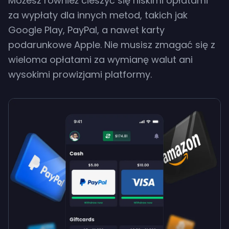
Możesz również cieszyć się niskimi opłatami
za wypłaty dla innych metod, takich jak
Google Play, PayPal, a nawet karty
podarunkowe Apple. Nie musisz zmagać się z
wieloma opłatami za wymianę walut ani
wysokimi prowizjami platformy.