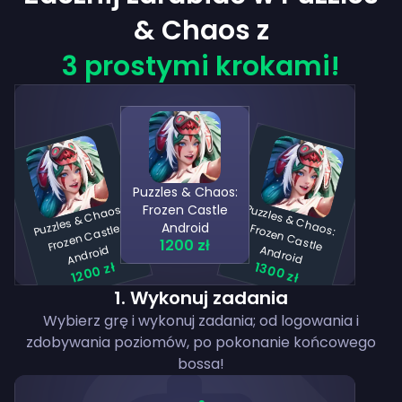
& Chaos z
3 prostymi krokami!
Puzzles & Chaos:
P
uzzles
&
C
h
a
os:
Fr
oze
n
C
A
n
dr
oi
Pu
zzles &
C
h
a
s:
Fro
zen
C
a
stle
n
d
ro
Frozen Castle
Android
astle
o
1200 zł
d
A
id
1200 zł
1300 zł
1
.
Wykonuj zadania
Wybierz grę i wykonuj zadania; od logowania i
zdobywania poziomów, po pokonanie końcowego
bossa!