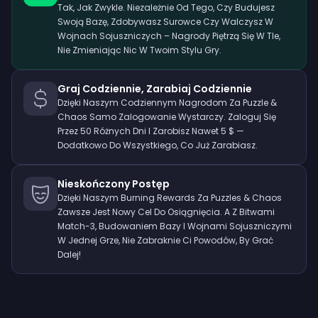
Tak, Jak Zwykle. Niezależnie Od Tego, Czy Budujesz
Swoją Bazę, Zdobywasz Surowce Czy Walczysz W
Wojnach Sojuszniczych – Nagrody Piętrzą Się W Tle,
Nie Zmieniając Nic W Twoim Stylu Gry.
Graj Codziennie, Zarabiaj Codziennie
Dzięki Naszym Codziennym Nagrodom Za Puzzle &
Chaos Samo Zalogowanie Wystarczy. Zaloguj Się
Przez 50 Różnych Dni I Zarobisz Nawet 5 $ —
Dodatkowo Do Wszystkiego, Co Już Zarabiasz.
Nieskończony Postęp
Dzięki Naszym Burning Rewards Za Puzzles & Chaos
Zawsze Jest Nowy Cel Do Osiągnięcia. A Z Bitwami
Match-3, Budowaniem Bazy I Wojnami Sojuszniczymi
W Jednej Grze, Nie Zabraknie Ci Powodów, By Grać
Dalej!