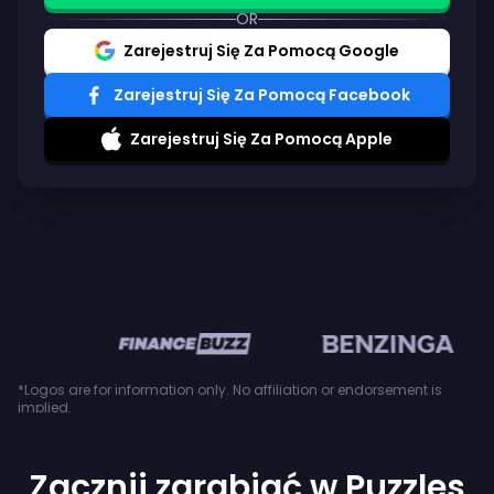
OR
Zarejestruj Się Za Pomocą Google
Zarejestruj Się Za Pomocą Facebook
Zarejestruj Się Za Pomocą Apple
en
*Logos are for information only. No affiliation or endorsement is
implied.
Zacznij zarabiać w Puzzles