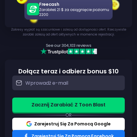
Freecash
Zarobiłeś 21 $ za osiągnięcie poziomu
2200
Zakresy wypłat są szacunkowe i zależą od dostępności ofert. Rzeczywiste
zarobki zależą od ofert aktywnych w momencie rejestracji.
See our
304,103
reviews
Dołącz teraz i odbierz bonus $10
Zacznij Zarabiać Z Toon Blast
OR
Zarejestruj Się Za Pomocą Google
Zarejestruj Się Za Pomocą Facebook