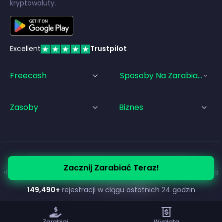
kryptowaluty.
Excellent
Trustpilot
Freecash
Sposoby Na Zarabianie Pi
Zasoby
Biznes
© Freecash
2026
•
Warunki korzystania z usługi
Zacznij Zarabiać Teraz!
•
Polityka Prywatności
•
Polityka plików cookie
•
Stopka redakcyjna
149,490
+
rejestracji w ciągu ostatnich 24 godzin
Zarabiaj
Wypłata