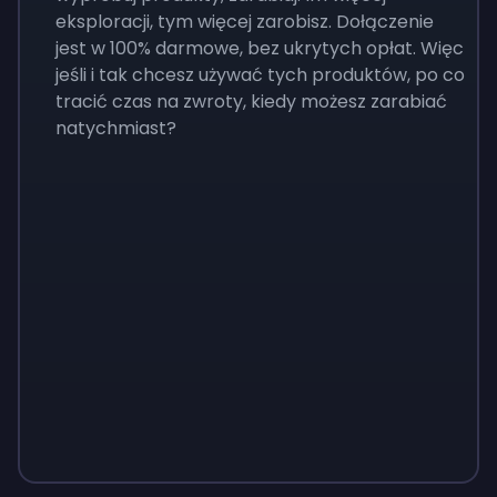
eksploracji, tym więcej zarobisz. Dołączenie
jest w 100% darmowe, bez ukrytych opłat. Więc
jeśli i tak chcesz używać tych produktów, po co
tracić czas na zwroty, kiedy możesz zarabiać
natychmiast?
Sign up
Sign up
Sign up
149 zł
52 zł
15 zł