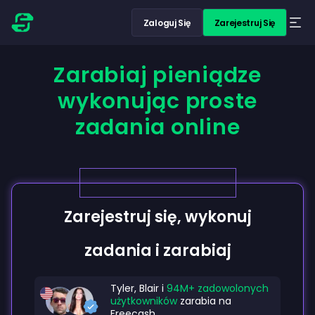
Zaloguj Się
Zarejestruj Się
Zarabiaj pieniądze
wykonując proste
zadania online
Zarejestruj się, wykonuj
zadania i zarabiaj
Tyler, Blair i
94M+ zadowolonych
użytkowników
zarabia na
Freecash.