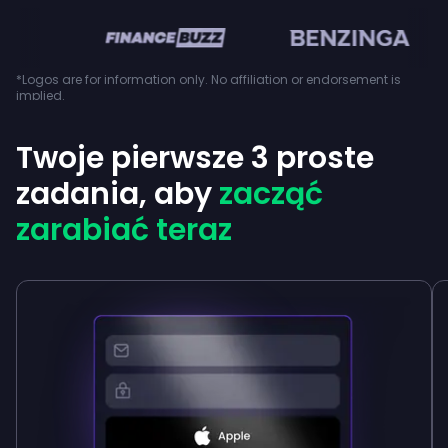
en
*Logos are for information only. No affiliation or endorsement is
implied.
Twoje pierwsze 3 proste
zadania, aby
zacząć
zarabiać teraz