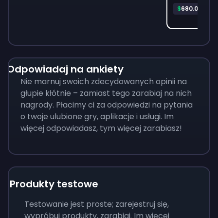
Pla
$
680.06
Odpowiadaj na ankiety
Nie marnuj swoich zdecydowanych opinii na
głupie kłótnie – zamiast tego zarabiaj na nich
nagrody. Płacimy ci za odpowiedzi na pytania
o twoje ulubione gry, aplikacje i usługi. Im
więcej odpowiadasz, tym więcej zarabiasz!
Produkty testowe
Testowanie jest proste; zarejestruj się,
wypróbuj produkty, zarabiaj. Im więcej