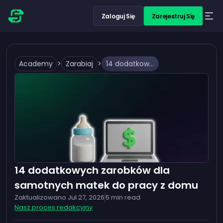
Zaloguj Się
Zarejestruj Się
Academy
>
Zarabiaj
>
14 dodatkowych zarobków dla samotnych matek do pracy z domu
14 dodatkowych zarobków dla
samotnych matek do pracy z domu
Zaktualizowano
Jul 27, 2026
5
min read
Nasz proces redakcyjny