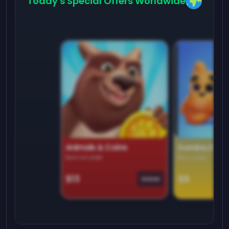
Today's Special Offers Worldwide
Animals & Coins
Domino Dre
Earn on side
Play daily
$13
$9
Game