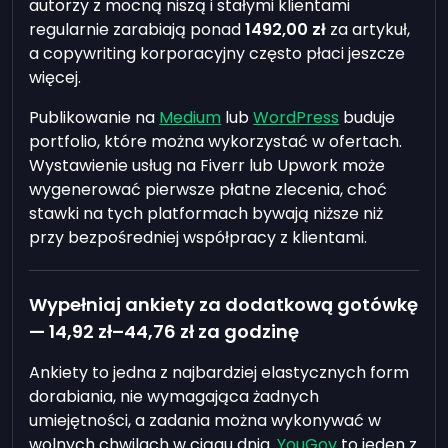
autorzy z mocną niszą i stałymi klientami
regularnie zarabiają ponad
1492,00 zł
za artykuł,
a copywriting korporacyjny często płaci jeszcze
więcej.
Publikowanie na
Medium
lub
WordPress
buduje
portfolio, które można wykorzystać w ofertach.
Wystawienie usług na Fiverr lub Upwork może
wygenerować pierwsze płatne zlecenia, choć
stawki na tych platformach bywają niższe niż
przy bezpośredniej współpracy z klientami.
Wypełniaj ankiety za dodatkową gotówkę
—
14,92 zł
–
44,76 zł
za godzinę
Ankiety to jedna z najbardziej elastycznych form
dorabiania, nie wymagająca żadnych
umiejętności, a zadania można wykonywać w
wolnych chwilach w ciągu dnia.
YouGov
to jeden z