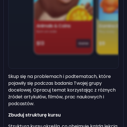
Animals & Coins
Domino Dre
Earn on side
Play daily
$13
$9
Game
Skup się na problemach i podtematach, które
pojawiły się podczas badania Twojej grupy
docelowej. Opracuj temat korzystając z różnych
źródeł: artykułów, filmów, prac naukowych i
podcastów.
Zbuduj strukturę kursu
Struktura kursu określa, co obejmuje każda lekcja