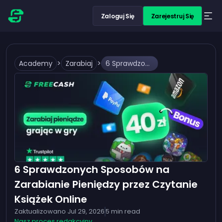
Zaloguj Się
Zarejestruj Się
Academy
>
Zarabiaj
>
6 Sprawdzonych Sposobów na Zarabianie Pieniędzy przez Czytanie Książek Online
6 Sprawdzonych Sposobów na
Zarabianie Pieniędzy przez Czytanie
Książek Online
Zaktualizowano
Jul 29, 2026
5
min read
Nasz proces redakcyjny