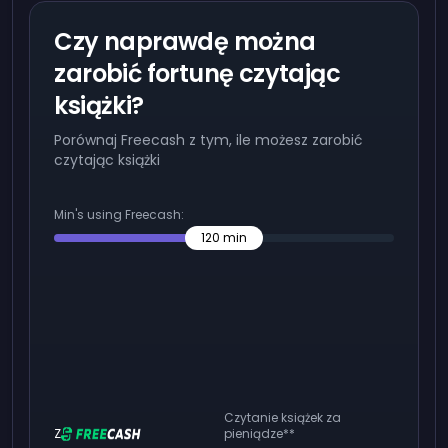
Czy naprawdę można
zarobić fortunę czytając
książki?
Porównaj Freecash z tym, ile możesz zarobić
czytając książki
Min's using Freecash:
120
min
Czytanie książek za
Z
pieniądze
**