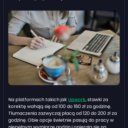
Na platformach takich jak
Upwork
, stawki za
korektę wahają się od
100
do
180
zł za godzinę.
Tłumaczenia zazwyczaj płacą od
120
do
200
zł za
godzinę. Obie opcje świetnie pasują do pracy w
niepełnym wymiarze godzin i opierają się na