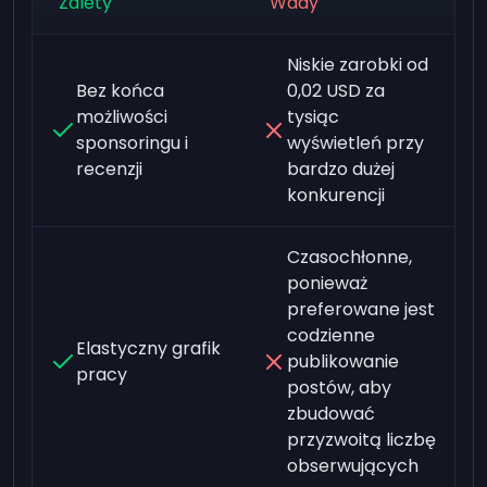
Zalety
Wady
Niskie zarobki od
Bez końca
0,02 USD za
możliwości
tysiąc
sponsoringu i
wyświetleń przy
recenzji
bardzo dużej
konkurencji
Czasochłonne,
ponieważ
preferowane jest
codzienne
Elastyczny grafik
publikowanie
pracy
postów, aby
zbudować
przyzwoitą liczbę
obserwujących