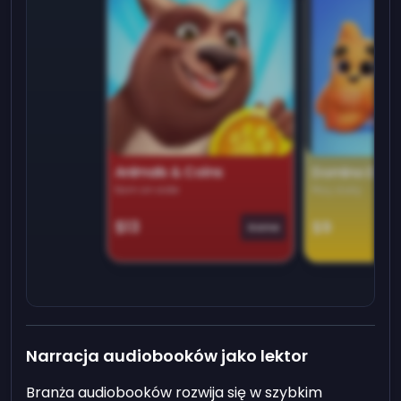
Animals & Coins
Domino Dre
Earn on side
Play daily
$13
$9
Game
Narracja audiobooków jako lektor
Branża audiobooków rozwija się w szybkim