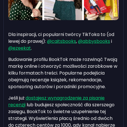
Dla inspiracji, ci popularni twórcy TikToka to (od
lewej do prawej):
@caitsbooks
,
@abbysbooks
i
@ezeekat
.
Budowanie profilu BookTok może rozwinąć Twoją
markę online i otworzyć możliwości zarobkowe w
kilku formatach treści. Popularne podejścia
obejmują recenzje książek, rekomendacje,
sponsoring autorów i poradniki promocyjne.
Jeśli już
dostajesz wynagrodzenie za pisanie
recenzji
lub budujesz społeczność dla szerszego
zasięgu, BookTok to świetne uzupełnienie tej
strategii. Wyświetlenia płacą średnio od dwóch
do czterech centów za 1000, gdy kanał nabierze