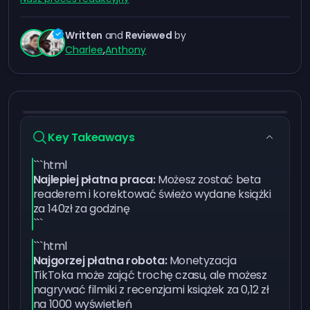
Written
and
Reviewed
by
Charlee
,
Anthony
Key Takeaways
```html
Najlepiej płatna praca:
Możesz zostać beta
readerem i korektować świeżo wydane książki
za 140zł za godzinę
```
```html
Najgorzej płatna robota:
Monetyzacja
TikToka może zająć trochę czasu, ale możesz
nagrywać filmiki z recenzjami książek za 0,12 zł
na 1000 wyświetleń