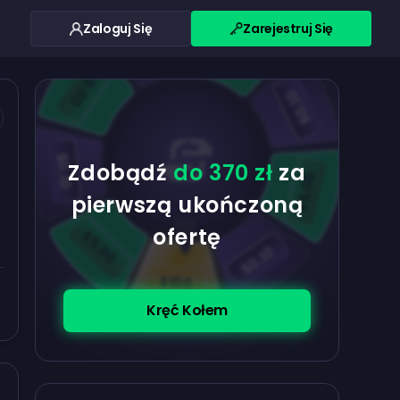
Zaloguj Się
Zarejestruj Się
$0.10
$5.00
$5.00
$0.10
$0.10
Zdobądź
do 370 zł
za
$5.00
pierwszą ukończoną
ofertę
$5.00
$0.10
$100
Kręć Kołem