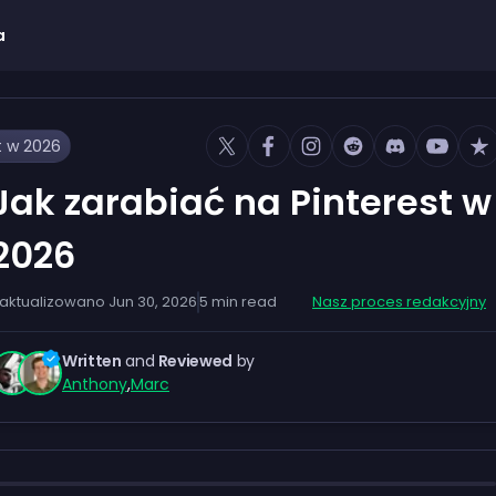
a
t w 2026
Jak zarabiać na Pinterest w
2026
aktualizowano
Jun 30, 2026
5
min read
Nasz proces redakcyjny
Written
and
Reviewed
by
Anthony
,
Marc