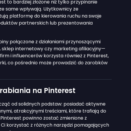
st to bardziej złożone niż tylko przypinanie
dze same wpływają. Użytkownicy ze
ują platformę do kierowania ruchu na swoje
oduktów partnerskich lub prezentowania
piny połączone z działaniami przynoszącymi
 sklep internetowy czy marketing afiliacyjny—
rm i influencerów korzysta również z Pinterest,
rki, co pośrednio może prowadzić do zarobków
abiania na Pinterest
acząć od solidnych podstaw: posiadać aktywne
ymi, atrakcyjnymi treściami, które trafiają do
 Pinterest powinno zostać zmienione z
i Ci korzystać z różnych narzędzi pomagających