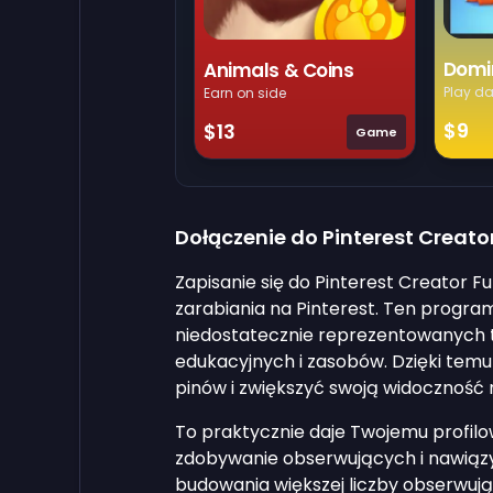
Domi
Animals & Coins
Play da
Earn on side
$9
$13
Game
Dołączenie do Pinterest Creato
Zapisanie się do Pinterest Creator
zarabiania na Pinterest. Ten progra
niedostatecznie reprezentowanych 
edukacyjnych i zasobów. Dzięki tem
pinów i zwiększyć swoją widoczność 
To praktycznie daje Twojemu profilo
zdobywanie obserwujących i nawiąz
budowania większej liczby obserwują