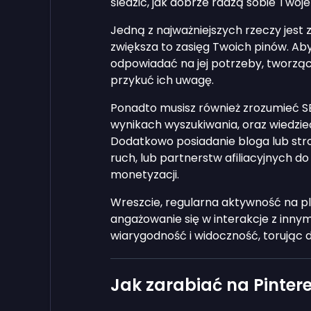
śledzić, jak dobrze radzą sobie Twoje
Jedną z najważniejszych rzeczy jes
zwiększa to zasięg Twoich pinów. Aby
odpowiadać na jej potrzeby, tworzą
przykuć ich uwagę.
Ponadto musisz również zrozumieć SEO
wynikach wyszukiwania, oraz wiedzieć
Dodatkowo posiadanie bloga lub str
ruch, lub partnerstw afiliacyjnych 
monetyzacji.
Wreszcie, regularna aktywność na pl
angażowanie się w interakcje z inn
wiarygodność i widoczność, torując 
Jak zarabiać na Pintere