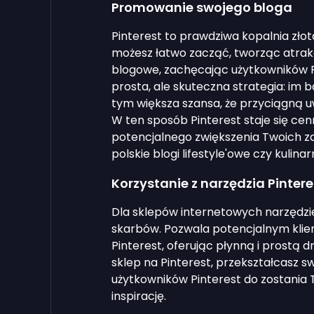
Promowanie swojego bloga
Pinterest to prawdziwa kopalnia złot
możesz łatwo zacząć, tworząc atrakc
blogowe, zachęcając użytkowników Pin
prosta, ale skuteczna strategia: im b
tym większa szansa, że przyciągną u
W ten sposób Pinterest staje się c
potencjalnego zwiększenia Twoich z
polskie blogi lifestyle'owe czy kulinar
Korzystanie z narzędzia Pinter
Dla sklepów internetowych narzędzie 
skarbów. Pozwala potencjalnym kli
Pinterest, oferując płynną i prostą d
sklep na Pinterest, przekształcasz s
użytkowników Pinterest do zostania T
inspirację.