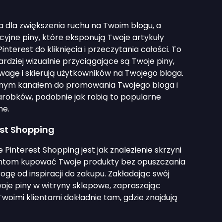
a dla zwiększenia ruchu na Twoim blogu, a
yjne piny, które eksponują Twoje artykuły
terest do kliknięcia i przeczytania całości. To
ardziej wizualnie przyciągające są Twoje piny,
wagę i skierują użytkowników na Twojego bloga.
ennym kanałem do promowania Twojego bloga i
arobków, podobnie jak robią to popularne
ne.
est Shopping
Pinterest Shopping jest jak znalezienie skrzyni
entom kupować Twoje produkty bez opuszczania
rogę od inspiracji do zakupu. Zakładając swój
woje piny w witryny sklepowe, zapraszając
woimi klientami dokładnie tam, gdzie znajdują