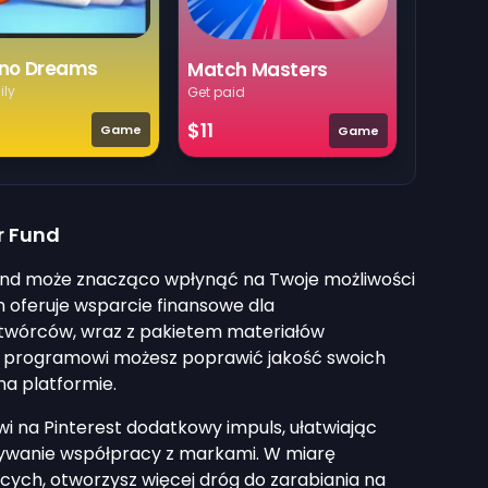
no Dreams
Match Masters
ily
Get paid
$11
Game
Game
r Fund
 Fund może znacząco wpłynąć na Twoje możliwości
m oferuje wsparcie finansowe dla
twórców, wraz z pakietem materiałów
u programowi możesz poprawić jakość swoich
na platformie.
wi na Pinterest dodatkowy impuls, ułatwiając
ywanie współpracy z markami. W miarę
cych, otworzysz więcej dróg do zarabiania na