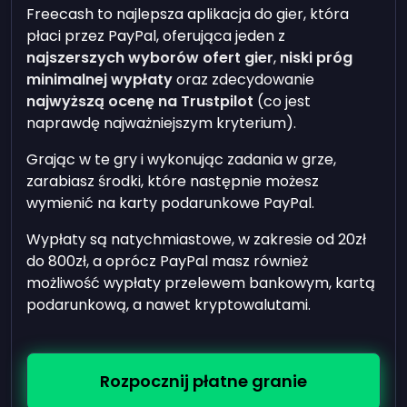
Freecash to najlepsza aplikacja do gier, która
płaci przez PayPal, oferująca jeden z
najszerszych wyborów ofert gier
,
niski próg
minimalnej wypłaty
oraz zdecydowanie
najwyższą ocenę na Trustpilot
(co jest
naprawdę najważniejszym kryterium).
Grając w te gry i wykonując zadania w grze,
zarabiasz środki, które następnie możesz
wymienić na karty podarunkowe PayPal.
Wypłaty są natychmiastowe, w zakresie od 20zł
do 800zł, a oprócz PayPal masz również
możliwość wypłaty przelewem bankowym, kartą
podarunkową, a nawet kryptowalutami.
Rozpocznij płatne granie