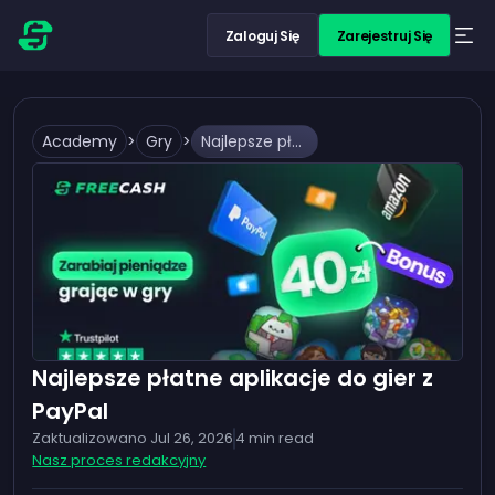
Zaloguj Się
Zarejestruj Się
Academy
>
Gry
>
Najlepsze płatne aplikacje do gier z PayPal
Najlepsze płatne aplikacje do gier z
PayPal
Zaktualizowano
Jul 26, 2026
4
min read
Nasz proces redakcyjny