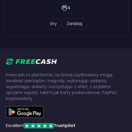
4
Gry
Zarabiaj
Freecash to platforma, na której użytkownicy mogą
zarabiać pieniądze i nagrody, wykonując zadania,
wypełniając ankiety i korzystając z ofert, z szybkimi
opcjami wypłat, takimi jak karty podarunkowe, PayPal i
kryptowaluty.
Excellent
Trustpilot