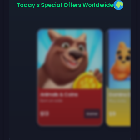
Today's Special Offers Worldwide
Animals & Coins
Domino Dre
Earn on side
Play daily
$13
$9
Game