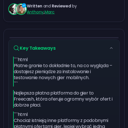
Written
and
Reviewed
by
Anthony
,
Marc
Key Takeaways
```html
Płatne granie to dokładnie to, na co wygląda –
dostajesz pieniądze za instalowanie i
testowanie nowych gier mobilnych.
```
Najlepsza płatna platforma do gier to
Freecash, która oferuje ogromny wybór ofert i
dobrze płaci.
```html
Chociaż istnieją inne platformy z podobnymi
płatnymi ofertami gier, lepiej wybrać jedną