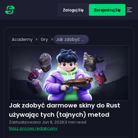
Zaloguj Się
Zarejestruj Się
Academy
>
Gry
>
Jak zdobyć darmowe skiny do Rust używając tych (tajnych) metod
Jak zdobyć darmowe skiny do Rust
używając tych (tajnych) metod
Zaktualizowano
Jun 8, 2026
3
min read
Nasz proces redakcyjny