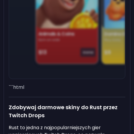
Animals & Coins
Domino Dre
Earn on side
Play daily
$13
$9
Game
```html
Zdobywaj darmowe skiny do Rust przez
Twitch Drops
Rust to jedna z najpopularniejszych gier