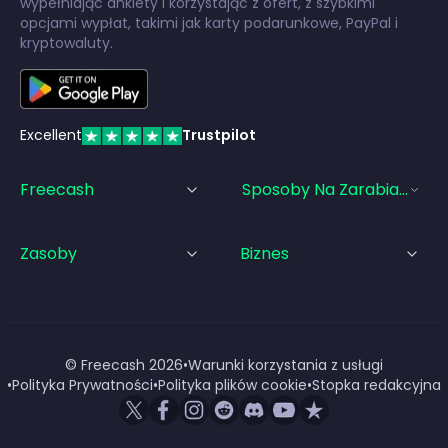
wypełniając ankiety i korzystając z ofert, z szybkimi
opcjami wypłat, takimi jak karty podarunkowe, PayPal i
kryptowaluty.
Excellent
Trustpilot
Freecash
Sposoby Na Zarabianie Pi
Zasoby
Biznes
© Freecash
2026
•
Warunki korzystania z usługi
•
Polityka Prywatności
•
Polityka plików cookie
•
Stopka redakcyjna