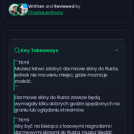
Written
and
Reviewed
by
Charlee
,
Anthony
Key Takeaways
```html
Możesz łatwo zdobyć darmowe skiny do Rusta,
jednak nie ma wielu miejsc, gdzie można je
znaleźć.
```
Darmowe skiny do Rusta zawsze będą
wymagały kilku dobrych godzin spędzonych na
graniu lub oglądaniu streamów.
```html
Aby być na bieżąco z losowymi nagrodami i
darmowymi skinami do Rusta, musisz śledzić