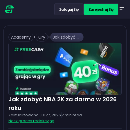
Zaloguj Się
Zarejestruj Się
Academy
>
Gry
>
Jak zdobyć NBA 2K za darmo w 2026 roku
Jak zdobyć NBA 2K za darmo w 2026
roku
Zaktualizowano
Jul 27, 2026
2
min read
Nasz proces redakcyjny