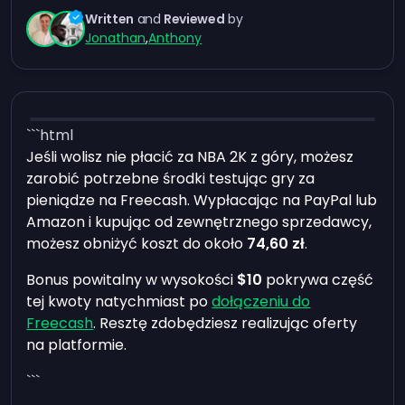
Written
and
Reviewed
by
Jonathan
,
Anthony
```html
Jeśli wolisz nie płacić za NBA 2K z góry, możesz
zarobić potrzebne środki testując gry za
pieniądze na Freecash. Wypłacając na PayPal lub
Amazon i kupując od zewnętrznego sprzedawcy,
możesz obniżyć koszt do około
74,60 zł
.
Bonus powitalny w wysokości
$10
pokrywa część
tej kwoty natychmiast po
dołączeniu do
Freecash
. Resztę zdobędziesz realizując oferty
na platformie.
```