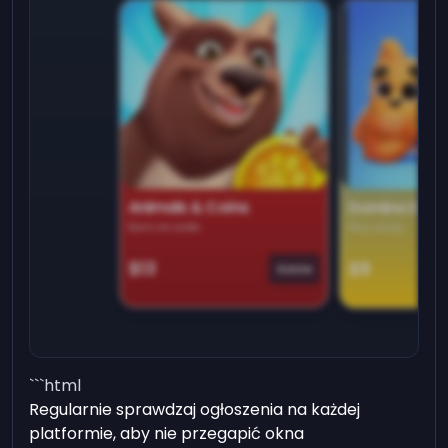
Animals & Coins
Domino Dre
Earn on side
Play daily
$13
$9
Game
```html
Regularnie sprawdzaj ogłoszenia na każdej
platformie, aby nie przegapić okna