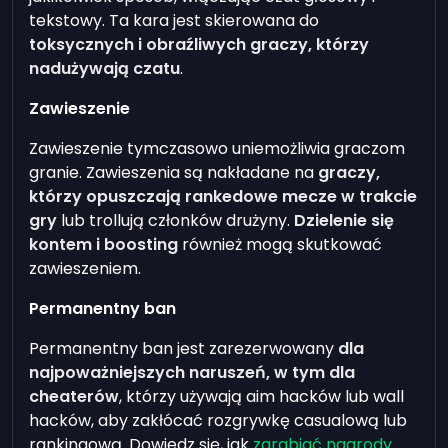
tekstowy. Ta kara jest skierowana do
toksycznych i obraźliwych graczy, którzy
nadużywają czatu
.
Zawieszenie
Zawieszenie tymczasowo uniemożliwia graczom
granie. Zawieszenia są nakładane na
graczy,
którzy opuszczają rankedowe mecze w trakcie
gry
lub trollują członków drużyny.
Dzielenie się
kontem i boosting
również mogą skutkować
zawieszeniem.
Permanentny ban
Permanentny ban jest zarezerwowany
dla
najpoważniejszych naruszeń, w tym dla
cheaterów
, którzy używają aim hacków lub wall
hacków, aby zakłócać rozgrywkę casualową lub
rankingową. Dowiedz się, jak
zarabiać nagrody