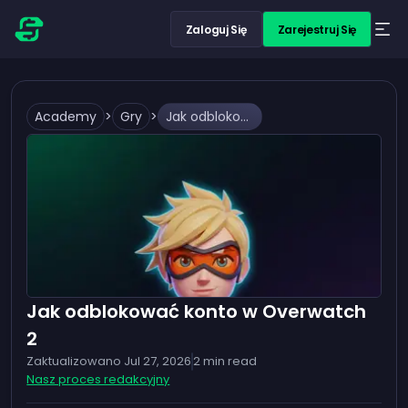
Zaloguj Się
Zarejestruj Się
Academy
>
Gry
>
Jak odblokować konto w Overwatch 2
Jak odblokować konto w Overwatch
2
Zaktualizowano
Jul 27, 2026
2
min read
Nasz proces redakcyjny