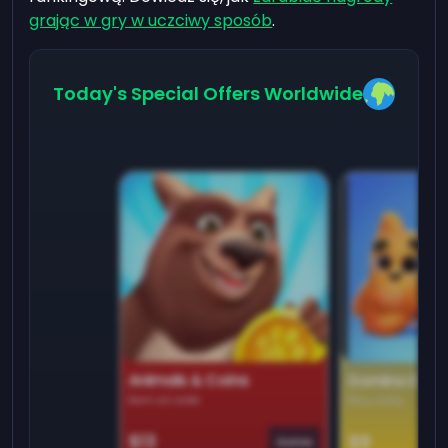
grając w gry w uczciwy sposób
.
Today's Special Offers Worldwide
Animals & Coins
Domino Dre
Earn on side
Play daily
$13
$9
Game