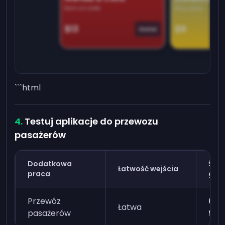
Earn on side
Play daily
$13
$9
Game
```html
Testuj aplikacje do przewozu
pasażerów
Dodatkowa
Śre
Łatwość wejścia
praca
god
Przewóz
67,1
Łatwa
pasażerów
93,2