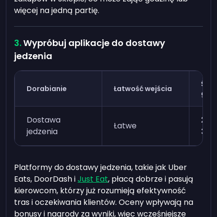
więcej na jedną partię.
Wypróbuj aplikacje do dostawy
jedzenia
Śre
Dorabianie
Łatwość wejścia
god
Dostawa
298
Łatwe
jedzenia
373
Platformy do dostawy jedzenia, takie jak Uber
Eats, DoorDash i
Just Eat
, płacą dobrze i pasują
kierowcom, którzy już rozumieją efektywność
tras i oczekiwania klientów. Oceny wpływają na
bonusy i nagrody za wyniki, więc wcześniejsze