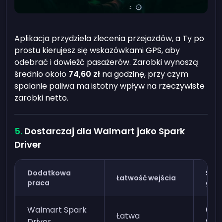
Aplikacja przydziela zlecenia przejazdów, a Ty po
prostu kierujesz się wskazówkami GPS, aby
odebrać i dowieźć pasażerów. Zarobki wynoszą
średnio około
74,60 zł
na godzinę, przy czym
spalanie paliwa ma istotny wpływ na rzeczywiste
zarobki netto.
Dostarczaj dla Walmart jako Spark
Driver
Dodatkowa
Śre
Łatwość wejścia
praca
god
Walmart Spark
67,1
Łatwa
Driver
93,2