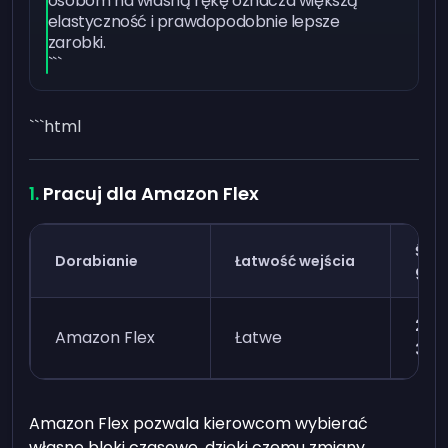
osobom na własną rękę oznacza większą
elastyczność i prawdopodobnie lepsze
zarobki.
```
```html
Pracuj dla Amazon Flex
Śre
Dorabianie
Łatwość wejścia
god
268,
Amazon Flex
Łatwe
373
Amazon Flex pozwala kierowcom wybierać
własne bloki czasowe, dzięki czemu zmiany