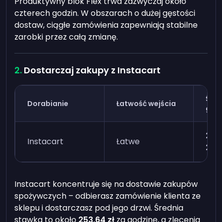
Produktywny blok Flex trwa zazwyczaj około
czterech godzin. W obszarach o dużej gęstości
dostaw, ciągłe zamówienia zapewniają stabilne
zarobki przez całą zmianę.
Dostarczaj zakupy z Instacart
Śre
Dorabianie
Łatwość wejścia
god
223,
Instacart
Łatwe
298
Instacart koncentruje się na dostawie zakupów
spożywczych – odbierasz zamówienie klienta ze
sklepu i dostarczasz pod jego drzwi. Średnia
stawka to około
253,64 zł
za godzinę, a zlecenia