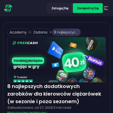
Zaloguj Się
Zarejestruj Się
Academy
>
Zadania
>
8 najlepszych dodatkowych zarobków dla kierowców ciężarówek (w sezonie i poza sezonem)
8 najlepszych dodatkowych
zarobków dla kierowców ciężarówek
(w sezonie i poza sezonem)
Zaktualizowano
Jul 27, 2026
3
min read
Nasz proces redakcyjny