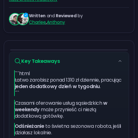
Written
and
Reviewed
by
Charlee
,
Anthony
Key Takeaways
```html
Łatwo zarobisz ponad 1310 zł dziennie, pracując
jeden dodatkowy dzień w tygodniu
.
```
Czasami oferowanie usług sąsiedzkich
w
weekendy
może przynieść ci niezłą
dodatkową gotówkę.
Odśnieżanie
to świetna sezonowa robota, jeśli
działasz lokalnie.