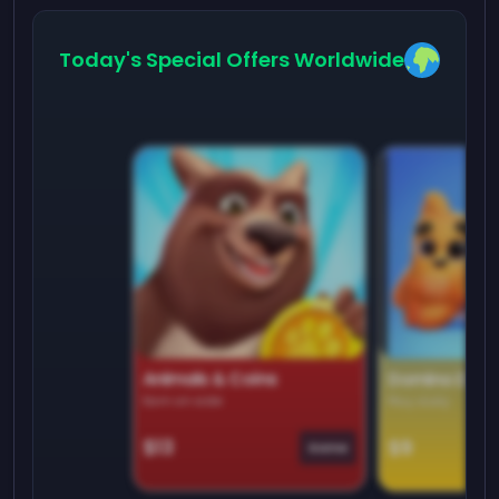
Today's Special Offers Worldwide
Animals & Coins
Domino Dre
Earn on side
Play daily
$13
$9
Game