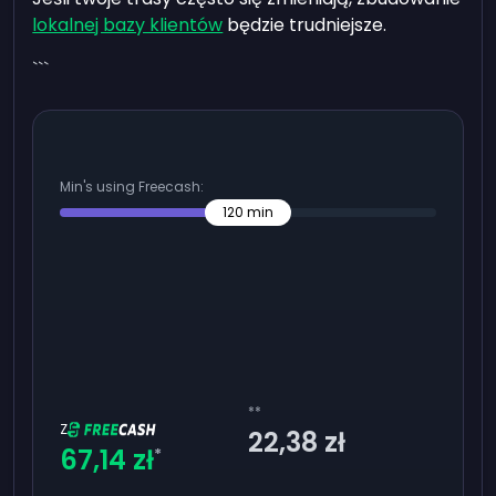
lokalnej bazy klientów
będzie trudniejsze.
```
Min's using Freecash:
120
min
**
Z
22,38 zł
67,14 zł
*