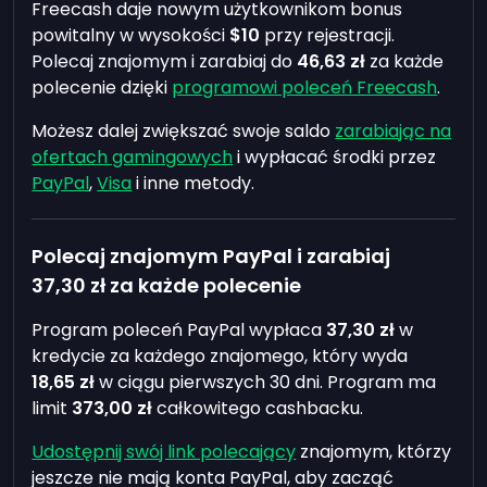
Freecash daje nowym użytkownikom bonus
powitalny w wysokości
$10
przy rejestracji.
Polecaj znajomym i zarabiaj do
46,63 zł
za każde
polecenie dzięki
programowi poleceń Freecash
.
Możesz dalej zwiększać swoje saldo
zarabiając na
ofertach gamingowych
i wypłacać środki przez
PayPal
,
Visa
i inne metody.
Polecaj znajomym PayPal i zarabiaj
37,30 zł
za każde polecenie
Program poleceń PayPal wypłaca
37,30 zł
w
kredycie za każdego znajomego, który wyda
18,65 zł
w ciągu pierwszych 30 dni. Program ma
limit
373,00 zł
całkowitego cashbacku.
Udostępnij swój link polecający
znajomym, którzy
jeszcze nie mają konta PayPal, aby zacząć