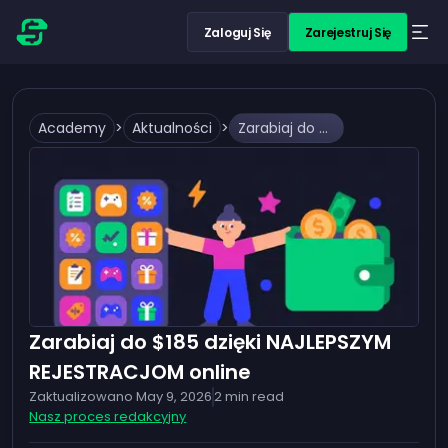
Zaloguj Się
Zarejestruj Się
Academy
>
Aktualności
>
Zarabiaj do $185 dzięki NAJLEPSZYM REJESTRACJOM online
Zarabiaj do $185 dzięki NAJLEPSZYM
REJESTRACJOM online
Zaktualizowano
May 9, 2026
2
min read
Nasz proces redakcyjny