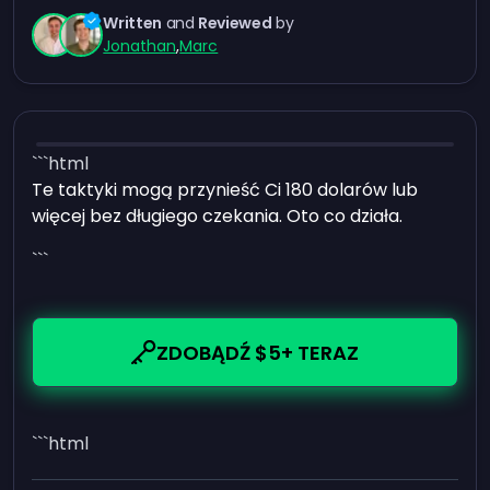
Written
and
Reviewed
by
Jonathan
,
Marc
```html
Te taktyki mogą przynieść Ci 180 dolarów lub
więcej bez długiego czekania. Oto co działa.
```
ZDOBĄDŹ $5+ TERAZ
```html