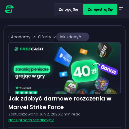
Zaloguj Się
Zarejestruj Się
Academy
>
Oferty
>
Jak zdobyć darmowe roszczenia w Marvel Strike Force
Jak zdobyć darmowe roszczenia w
Marvel Strike Force
Zaktualizowano
Jun 2, 2026
2
min read
Nasz proces redakcyjny