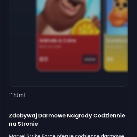
Animals & Coins
Domino Dre
Earn on side
Play daily
$13
$9
Game
```html
Zdobywaj Darmowe Nagrody Codziennie
na Stronie
Marvel Strike Force oferuje codzienne darmowe