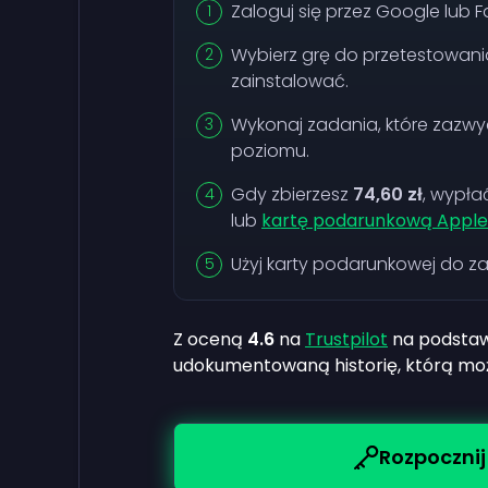
Zaloguj się przez Google lub 
Wybierz grę do przetestowania i
zainstalować.
Wykonaj zadania, które zazwy
poziomu.
Gdy zbierzesz
74,60 zł
, wypła
lub
kartę podarunkową Apple
Użyj karty podarunkowej do z
Z oceną
4.6
na
Trustpilot
na podsta
udokumentowaną historię, którą moż
Rozpocznij