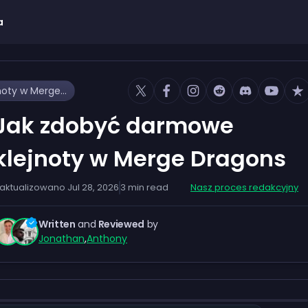
a
Jak zdobyć darmowe klejnoty w Merge Dragons
Jak zdobyć darmowe
klejnoty w Merge Dragons
aktualizowano
Jul 28, 2026
3
min read
Nasz proces redakcyjny
Written
and
Reviewed
by
Jonathan
,
Anthony