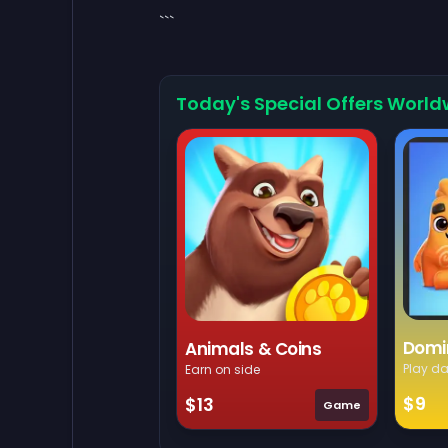
```
Today's Special Offers World
Domi
Animals & Coins
Play da
Earn on side
$9
$13
Game