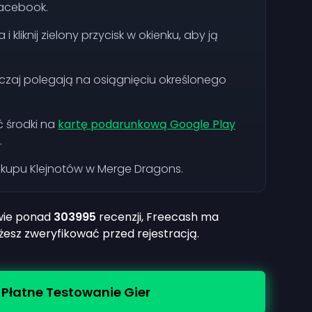
Facebook.
 kliknij zielony przycisk w okienku, aby ją
czaj polegają na osiągnięciu określonego
ć środki na
kartę podarunkową Google Play
.
akupu Klejnotów w Merge Dragons.
wie ponad
303995
recenzji, Freecash ma
esz zweryfikować przed rejestracją.
 Płatne Testowanie Gier