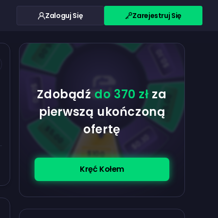
Zaloguj Się
Zarejestruj Się
$0.10
$5.00
$5.00
$0.10
$0.10
Zdobądź
do 370 zł
za
$5.00
pierwszą ukończoną
ofertę
$5.00
$0.10
$100
Kręć Kołem