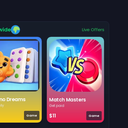
wide
Live Offers
no Dreams
Match Masters
ily
Get paid
$11
Game
Game