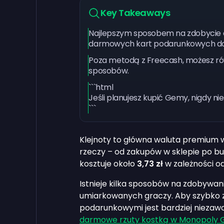
Key Takeaways
Najlepszym sposobem na zdobycie du
darmowych kart podarunkowych do
Poza metodą z Freecash, możesz ró
sposobów.
```html
Jeśli planujesz kupić Gemy, nigdy n
```
Klejnoty to główna waluta premium w
rzeczy – od zakupów w sklepie po bu
kosztuje około
3,73 zł
w zależności od
Istnieje kilka sposobów na zdobywan
umiarkowanych graczy. Aby szybko z
podarunkowymi jest bardziej niezawo
darmowe rzuty kostką w Monopoly 