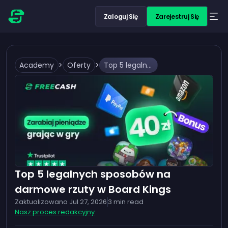
Zaloguj Się
Zarejestruj Się
Academy
>
Oferty
>
Top 5 legalnych sposobów na darmowe rzuty w Board Kings
Top 5 legalnych sposobów na
darmowe rzuty w Board Kings
Zaktualizowano
Jul 27, 2026
3
min read
Nasz proces redakcyjny