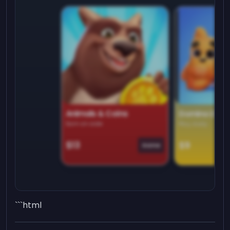
Animals & Coins
Domino Dre
Earn on side
Play daily
$13
$9
Game
```html