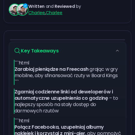
Written
and
Reviewed
by
Charlee
,
Charlee
Key Takeaways
```html
Zarabiaj pieniądze na Freecash
grając w gry
mobilne, aby sfinansować rzuty w Board Kings
```
Zgarniaj codzienne linki od deweloperów i
automatyczne uzupełnienia co godzinę
– to
najlepszy sposób na stały dostęp do
darmowych rzutów
```html
Połącz Facebooka, uzupełniaj albumy
naklejek i korzystaj z mini-gier
, aby pomnożyć