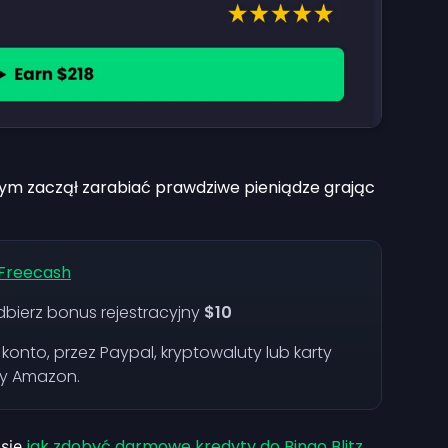
ym zaczął zarabiać prawdziwe pieniądze grając
 Freecash
dbierz bonus rejestracyjny
$10
onto, przez Paypal, kryptowaluty lub karty
zy Amazon.
jak zdobyć darmowe kredyty do Bingo Blitz,
 się