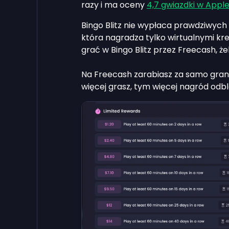
razy i ma oceny
4,7 gwiazdki w Appl
Bingo Blitz nie wypłaca prawdziwych 
która nagradza tylko wirtualnymi kr
grać w Bingo Blitz przez Freecash, 
Na Freecash zarabiasz za samo granie
więcej grasz, tym więcej nagród odb