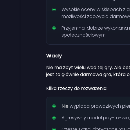
Wysokie oceny w sklepach z apl
możliwości zdobycia darmow
Przyjemna, dobrze wykonana r
społecznościowymi
Wady
Nie ma zbyt wielu wad tej gry. Ale be
jest to głównie darmowa gra, która o
Kilka rzeczy do rozważenia:
Nie
wypłaca prawdziwych pieni
Agresywny model pay-to-win;
Częste skargi dotyczące rozlic