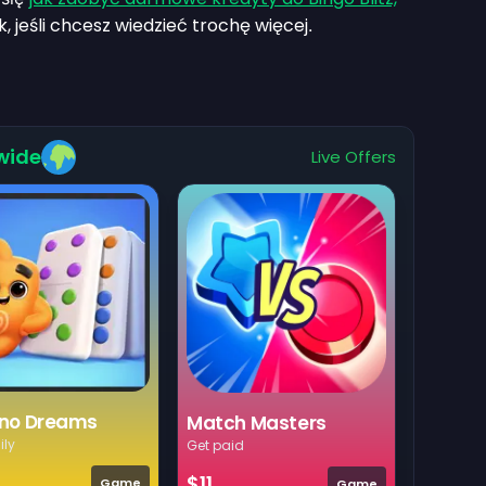
 jeśli chcesz wiedzieć trochę więcej
.
wide
Live Offers
no Dreams
Match Masters
ily
Get paid
$11
Game
Game