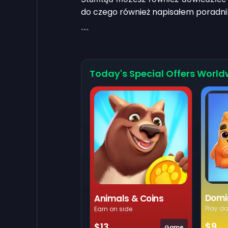
do czego również napisałem poradnik,
```
Today's Special Offers World
Domi
Animals & Coins
Play da
Earn on side
$9
$13
Game