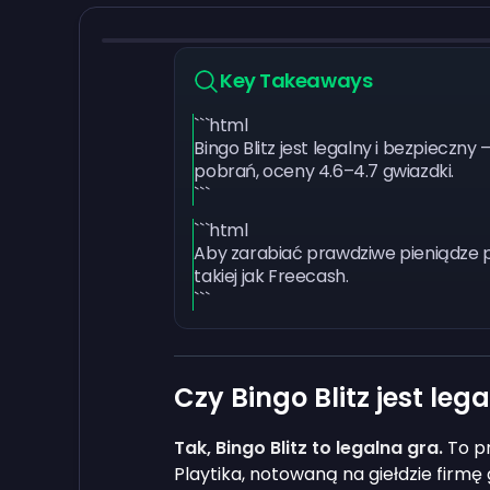
Key Takeaways
```html
Bingo Blitz jest legalny i bezpieczn
pobrań, oceny 4.6–4.7 gwiazdki.
```
```html
Aby zarabiać prawdziwe pieniądze po
takiej jak Freecash.
```
Czy Bingo Blitz jest leg
Tak, Bingo Blitz to legalna gra.
To pr
Playtika, notowaną na giełdzie firm