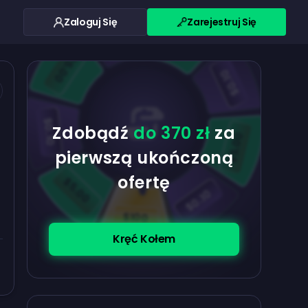
Zaloguj Się
Zarejestruj Się
$0.10
$5.00
$5.00
$0.10
$0.10
Zdobądź
do 370 zł
za
$5.00
pierwszą ukończoną
ofertę
$5.00
$0.10
$100
Kręć Kołem