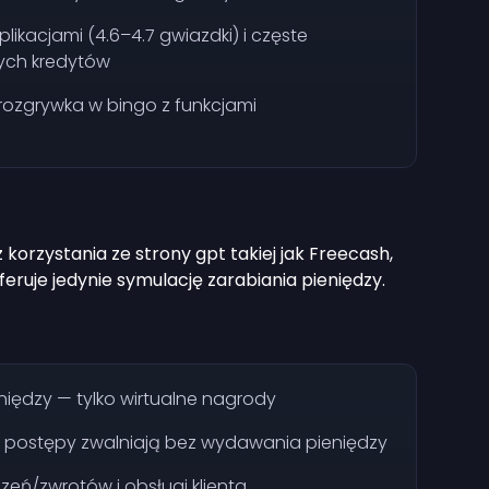
ikacjami (4.6–4.7 gwiazdki) i częste
ych kredytów
ozgrywka w bingo z funkcjami
z korzystania ze strony gpt takiej jak Freecash,
feruje jedynie symulację zarabiania pieniędzy.
ędzy — tylko wirtualne nagrody
 postępy zwalniają bez wydawania pieniędzy
zeń/zwrotów i obsługi klienta