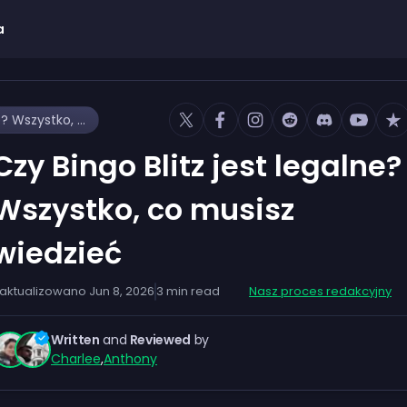
a
Czy Bingo Blitz jest legalne? Wszystko, co musisz wiedzieć
Czy Bingo Blitz jest legalne?
Wszystko, co musisz
wiedzieć
aktualizowano
Jun 8, 2026
3
min read
Nasz proces redakcyjny
Written
and
Reviewed
by
Charlee
,
Anthony