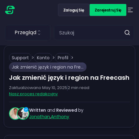
Zaloguj Się
Zarejestruj Się
Przegląd
Support
>
Konto
>
Profil
>
Jak zmienić język i region na Freecash
Jak zmienić język i region na Freecash
Zaktualizowano
May 10, 2025
2
min read
Nasz proces redakcyjny
Written
and
Reviewed
by
Jonathan
,
Anthony