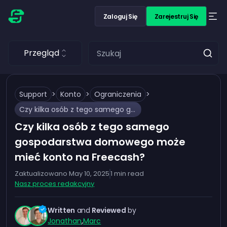
Zaloguj Się
Zarejestruj Się
Przegląd
Support
>
Konto
>
Ograniczenia
>
Czy kilka osób z tego samego gospodarstwa domowego może mieć konto na Freecash?
Czy kilka osób z tego samego
gospodarstwa domowego może
mieć konto na Freecash?
Zaktualizowano
May 10, 2025
1
min read
Nasz proces redakcyjny
Written
and
Reviewed
by
Jonathan
,
Marc