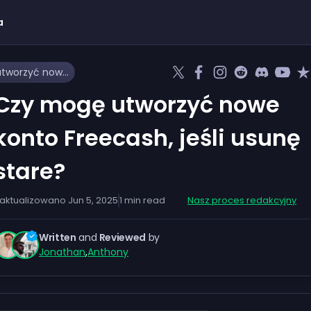
a
Czy mogę utworzyć nowe konto Freecash, jeśli usunę stare?
Czy mogę utworzyć nowe
konto Freecash, jeśli usunę
stare?
aktualizowano
Jun 5, 2025
1
min read
Nasz proces redakcyjny
Written
and
Reviewed
by
Jonathan
,
Anthony