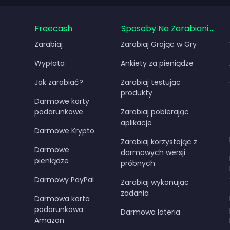
Freecash
Sposoby Na Zarabianie Pie
Zarabiaj
Zarabiaj Grając w Gry
Wypłata
Ankiety za pieniądze
Jak zarabiać?
Zarabiaj testując
produkty
Darmowe karty
podarunkowe
Zarabiaj pobierając
aplikacje
Darmowe Krypto
Zarabiaj korzystając z
Darmowe
darmowych wersji
pieniądze
próbnych
Darmowy PayPal
Zarabiaj wykonując
zadania
Darmowa karta
podarunkowa
Darmowa loteria
Amazon