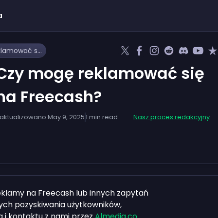
a
Czy mogę reklamować się na Freecash?
Czy mogę reklamować się
na Freecash?
aktualizowano
May 9, 2025
1
min read
Nasz proces redakcyjny
eklamy na Freecash lub innych zapytań
ch pozyskiwania użytkowników,
 i kontaktu z nami przez
Almedia.co
.