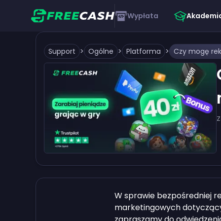
Wypłata
Akademi
Support
>
Ogólne
>
Platforma
>
Z
W sprawie bezpośredniej r
marketingowych dotyczący
zapraszamy do odwiedzenia