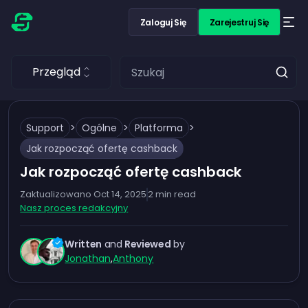
Zaloguj Się
Zarejestruj Się
Przegląd
Support
>
Ogólne
>
Platforma
>
Jak rozpocząć ofertę cashback
Jak rozpocząć ofertę cashback
Zaktualizowano
Oct 14, 2025
2
min read
Nasz proces redakcyjny
Written
and
Reviewed
by
Jonathan
,
Anthony