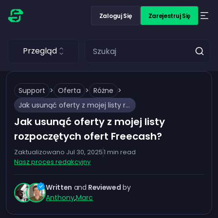
Zaloguj Się
Zarejestruj Się
Przegląd
Support
>
Oferta
>
Różne
>
Jak usunąć oferty z mojej listy rozpoczętych ofert Freecash?
Jak usunąć oferty z mojej listy
rozpoczętych ofert Freecash?
Zaktualizowano
Jul 30, 2025
1
min read
Nasz proces redakcyjny
Written
and
Reviewed
by
Anthony
,
Marc