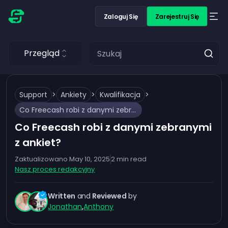
Zaloguj Się
Zarejestruj Się
Przegląd
Support
>
Ankiety
>
Kwalifikacja
>
Co Freecash robi z danymi zebranymi z ankiet?
Co Freecash robi z danymi zebranymi
z ankiet?
Zaktualizowano
May 10, 2025
2
min read
Nasz proces redakcyjny
Written
and
Reviewed
by
Jonathan
,
Anthony