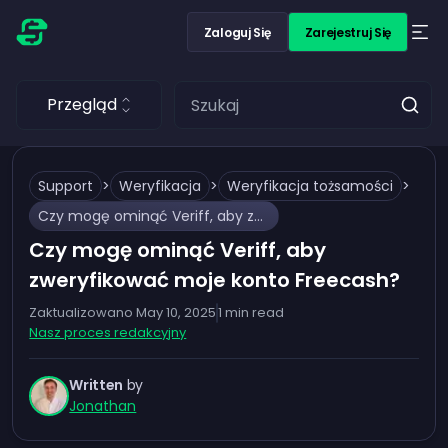
Zaloguj Się
Zarejestruj Się
Przegląd
Support
>
Weryfikacja
>
Weryfikacja tożsamości
>
Czy mogę ominąć Veriff, aby zweryfikować moje konto Freecash?
Czy mogę ominąć Veriff, aby
zweryfikować moje konto Freecash?
Zaktualizowano
May 10, 2025
1
min read
Nasz proces redakcyjny
Written
by
Jonathan