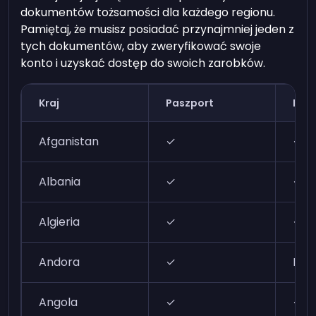
dokumentów tożsamości dla każdego regionu.
Pamiętaj, że musisz posiadać przynajmniej jeden z
tych dokumentów, aby zweryfikować swoje
konto i uzyskać dostęp do swoich zarobków.
Kraj
Paszport
Dow
Afganistan
✓
✓
Albania
✓
✓
Algieria
✓
✓
Andora
✓
N/A
Angola
✓
✓