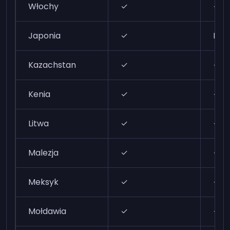
Włochy
✓
✓
Japonia
✓
N/A
Kazachstan
✓
✓
Kenia
✓
✓
Litwa
✓
✓
Malezja
✓
✓
Meksyk
✓
✓
Mołdawia
✓
✓