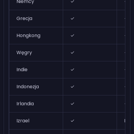
Niemcy
✓
✓
Grecja
✓
✓
Hongkong
✓
✓
Węgry
✓
✓
Indie
✓
✓
Indonezja
✓
✓
Irlandia
✓
✓
Izrael
✓
N/A