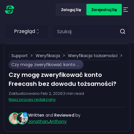
Zaloguj Się
Zarejestruj Się
Przegląd
Support
>
Weryfikacja
>
Weryfikacja tożsamości
>
Czy mogę zweryfikować konto Freecash bez dowodu tożsamości?
Czy mogę zweryfikować konto
Freecash bez dowodu tożsamości?
Zaktualizowano
Feb 2, 2026
3
min read
Nasz proces redakcyjny
Written
and
Reviewed
by
Jonathan
,
Anthony