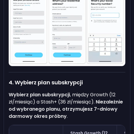
4. Wybierz plan subskrypcji
Wybierz plan subskrypcji
, między Growth (12
zł/miesiąc) a Stash+ (36 zł/miesiąc).
Niezależnie
od wybranego planu, otrzymujesz 7-dniowy
darmowy okres próbny
.
Stash Growth (12
Stas