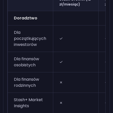
zł/miesiąc)
zł/m
Doradztwo
Dla
początkujących
✓
✓
inwestorów
Dla finansów
✓
✓
osobistych
Dla finansów
✗
✓
rodzinnych
Stash+ Market
✗
✓
Insights