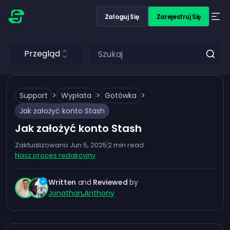
Zaloguj Się
Zarejestruj Się
Przegląd
Support
>
Wypłata
>
Gotówka
>
Jak założyć konto Stash
Jak założyć konto Stash
Zaktualizowano
Jun 5, 2025
2
min read
Nasz proces redakcyjny
Written
and
Reviewed
by
Jonathan
,
Anthony