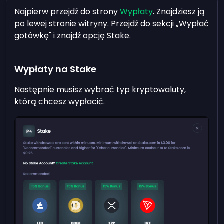
Najpierw przejdź do strony
Wypłaty
. Znajdziesz ją
po lewej stronie witryny. Przejdź do sekcji „Wypłać
gotówkę" i znajdź opcję Stake.
Wypłaty na Stake
Następnie musisz wybrać typ kryptowaluty,
którą chcesz wypłacić.