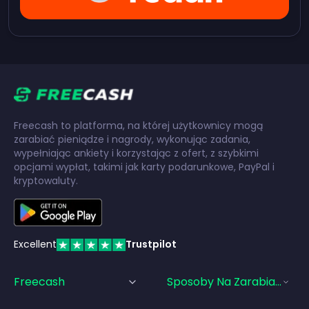
Freecash to platforma, na której użytkownicy mogą
zarabiać pieniądze i nagrody, wykonując zadania,
wypełniając ankiety i korzystając z ofert, z szybkimi
opcjami wypłat, takimi jak karty podarunkowe, PayPal i
kryptowaluty.
Excellent
Trustpilot
Freecash
Sposoby Na Zarabianie Pi