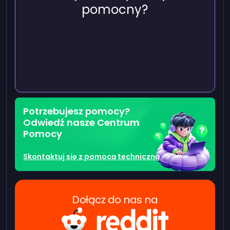
pomocny?
Potrzebujesz pomocy?
Odwiedź nasze Centrum
Pomocy
Skontaktuj się z pomocą techniczną
Dołącz do nas na