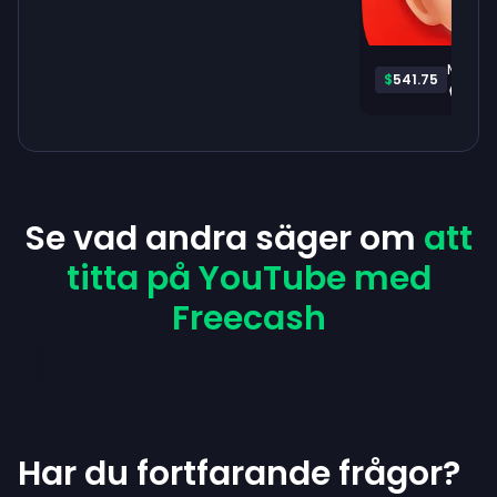
Monop
$
541.75
Se vad andra säger om
att
titta på YouTube med
Freecash
Har du fortfarande frågor?