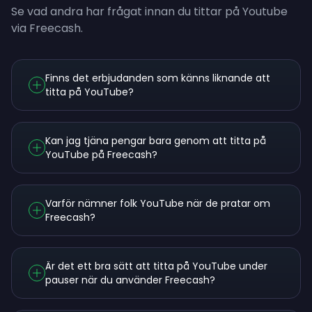
Se vad andra har frågat innan du tittar på Youtube
via Freecash.
Finns det erbjudanden som känns liknande att
titta på YouTube?
Kan jag tjäna pengar bara genom att titta på
YouTube på Freecash?
Varför nämner folk YouTube när de pratar om
Freecash?
Är det ett bra sätt att titta på YouTube under
pauser när du använder Freecash?