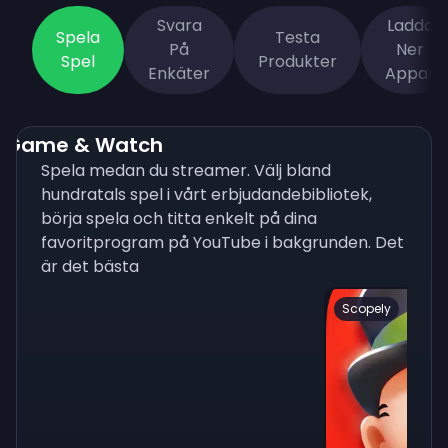
Svara
Ladda
Spela
Testa
På
Ner
Spel
Produkter
Enkäter
Appar
Game & Watch
Spela medan du streamer. Välj bland
hundratals spel i vårt erbjudandebibliotek,
börja spela och titta enkelt på dina
favoritprogram på YouTube i bakgrunden. Det
är det bästa
Scopely