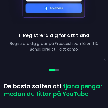
1. Registrera dig för att tjäna
Registrera dig gratis på Freecash och få en $10
Bonus direkt till ditt konto.
De bästa sätten att
tjäna pengar
medan du tittar på YouTube