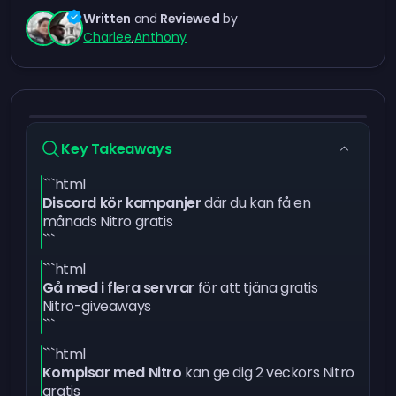
Written
and
Reviewed
by
Charlee
,
Anthony
Key Takeaways
```html
Discord kör kampanjer
där du kan få en
månads Nitro gratis
```
```html
Gå med i flera servrar
för att tjäna gratis
Nitro-giveaways
```
```html
Kompisar med Nitro
kan ge dig 2 veckors Nitro
gratis