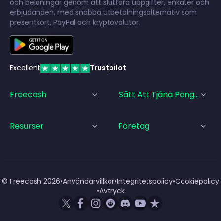
och belöningar genom att slutföra uppgifter, enkäter och
erbjudanden, med snabba utbetalningsalternativ som
presentkort, PayPal och kryptovalutor.
Excellent
Trustpilot
Freecash
Sätt Att Tjäna Pengar
Resurser
Företag
© Freecash
2026
•
Användarvillkor
•
Integritetspolicy
•
Cookiepolicy
•
Avtryck