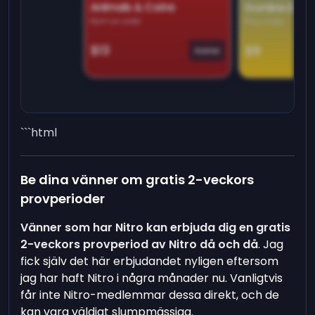
Animals & Coins
Domino Dre
Earn on side
Play daily
$13
$9
Game
```html
Be dina vänner om gratis 2-veckors
provperioder
Vänner som har Nitro kan erbjuda dig en gratis
2-veckors provperiod av Nitro då och då
. Jag
fick själv det här erbjudandet nyligen eftersom
jag har haft Nitro i några månader nu. Vanligtvis
får inte Nitro-medlemmar dessa direkt, och de
kan vara väldigt slumpmässiga.