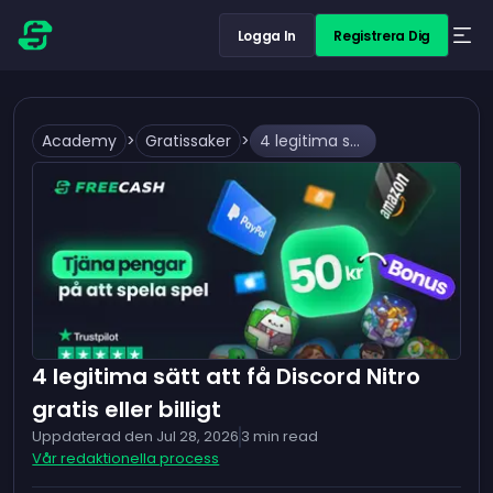
Logga In
Registrera Dig
Academy
>
Gratissaker
>
4 legitima sätt att få Discord Nitro gratis eller billigt
4 legitima sätt att få Discord Nitro
gratis eller billigt
Uppdaterad den
Jul 28, 2026
3
min read
Vår redaktionella process