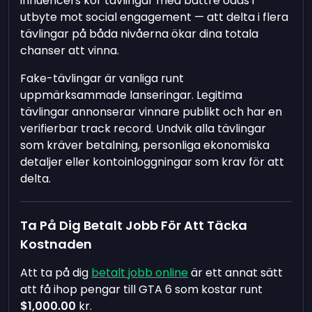
influencers kör tävlingar med bättre odds i
utbyte mot social engagement — att delta i flera
tävlingar på båda nivåerna ökar dina totala
chanser att vinna.
Fake-tävlingar är vanliga runt
uppmärksammade lanseringar. Legitima
tävlingar annonserar vinnare publikt och har en
verifierbar track record. Undvik alla tävlingar
som kräver betalning, personliga ekonomiska
detaljer eller kontoinloggningar som krav för att
delta.
Ta På Dig Betalt Jobb För Att Täcka
Kostnaden
Att ta på dig
betalt jobb online
är ett annat sätt
att få ihop pengar till GTA 6 som kostar runt
$1,000.00
kr.