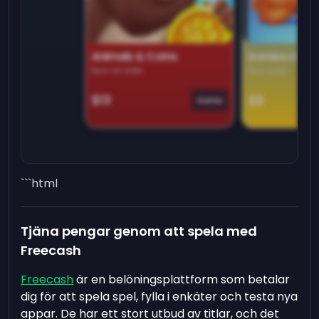
Animals & Coins
Domino Dre
Earn on side
Play daily
$13
$9
Game
```html
Tjäna pengar genom att spela med
Freecash
Freecash
är en belöningsplattform som betalar
dig för att spela spel, fylla i enkäter och testa nya
appar. De har ett stort utbud av titlar, och det