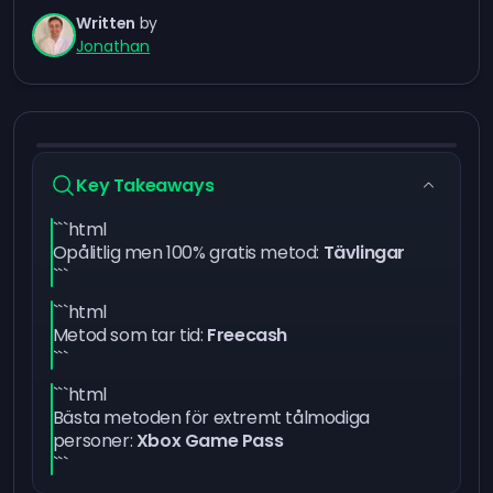
Written
by
Jonathan
Key Takeaways
```html
Opålitlig men 100% gratis metod:
Tävlingar
```
```html
Metod som tar tid:
Freecash
```
```html
Bästa metoden för extremt tålmodiga
personer:
Xbox Game Pass
```