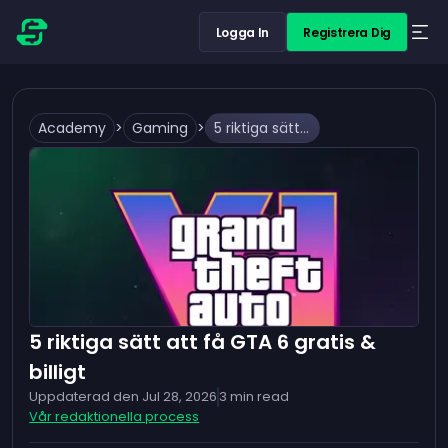
Logga In
Registrera Dig
Academy
>
Gaming
>
5 riktiga sätt att få GTA 6 gratis & billigt
5 riktiga sätt att få GTA 6 gratis &
billigt
Uppdaterad den
Jul 28, 2026
3
min read
Vår redaktionella process